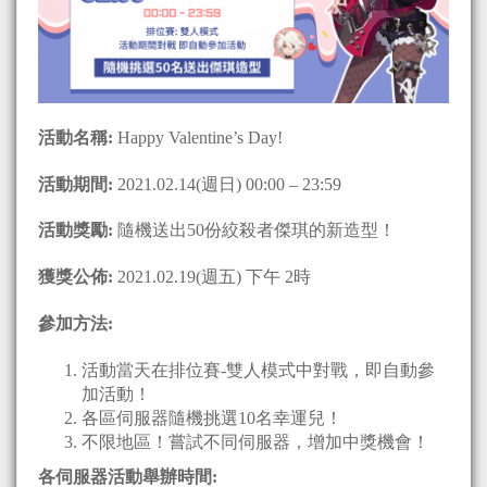
活動名稱
:
Happy Valentine’s Day!
活動期間
:
2021.02.14(週日) 00:00 – 23:59
活動獎勵
:
隨機送出50份絞殺者傑琪的新造型！
獲獎公佈
:
2021.02.19(週五) 下午 2時
參加方法
:
活動當天在排位賽-雙人模式中對戰，即自動參
加活動！
各區伺服器隨機挑選10名幸運兒！
不限地區！嘗試不同伺服器，增加中獎機會！
各伺服器活動舉辦時間
: