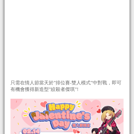
只需在情人節當天於”排位賽-雙人模式”中對戰，即可
有機會獲得新造型”絞殺者傑琪”!