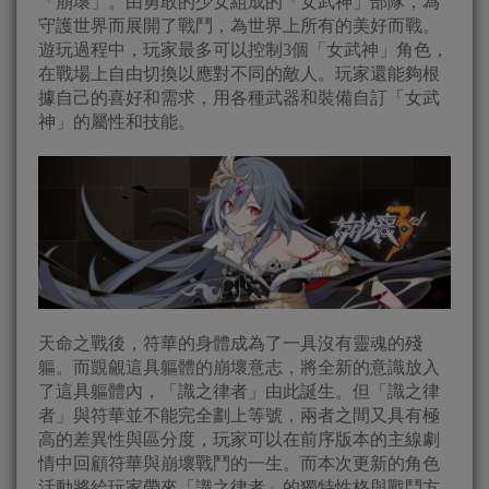
「崩壞」。由勇敢的少女組成的「女武神」部隊，為
守護世界而展開了戰鬥，為世界上所有的美好而戰。
遊玩過程中，玩家最多可以控制3個「女武神」角色，
在戰場上自由切換以應對不同的敵人。玩家還能夠根
據自己的喜好和需求，用各種武器和裝備自訂「女武
神」的屬性和技能。
天命之戰後，符華的身體成為了一具沒有靈魂的殘
軀。而覬覦這具軀體的崩壞意志，將全新的意識放入
了這具軀體內，「識之律者」由此誕生。但「識之律
者」與符華並不能完全劃上等號，兩者之間又具有極
高的差異性與區分度，玩家可以在前序版本的主線劇
情中回顧符華與崩壞戰鬥的一生。而本次更新的角色
活動將給玩家帶來「識之律者」的獨特性格與戰鬥方