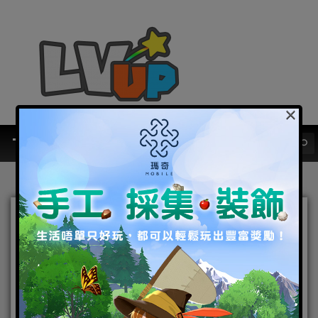
×
《崩壞3rd》將於3月4日更
新4.6版本「唯我獨尊」，全
新S級女武神「識之律者」即
將登場