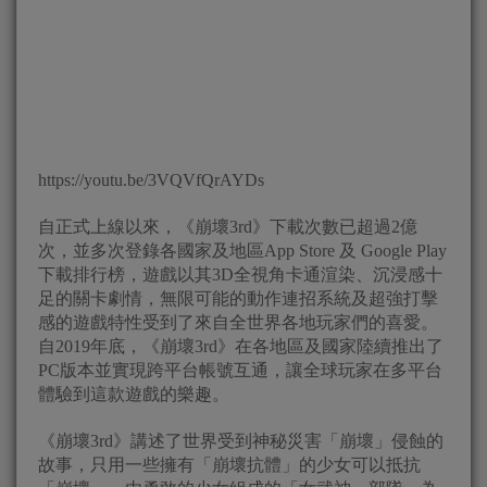
https://youtu.be/3VQVfQrAYDs
自正式上線以來，《崩壞3rd》下載次數已超過2億
次，並多次登錄各國家及地區App Store 及 Google Play
下載排行榜，遊戲以其3D全視角卡通渲染、沉浸感十
足的關卡劇情，無限可能的動作連招系統及超強打擊
感的遊戲特性受到了來自全世界各地玩家們的喜愛。
自2019年底，《崩壞3rd》在各地區及國家陸續推出了
PC版本並實現跨平台帳號互通，讓全球玩家在多平台
體驗到這款遊戲的樂趣。
《崩壞3rd》講述了世界受到神秘災害「崩壞」侵蝕的
故事，只用一些擁有「崩壞抗體」的少女可以抵抗