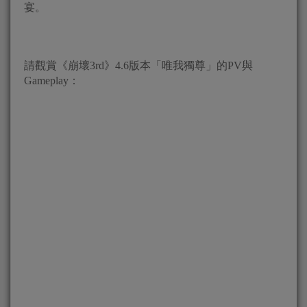
宴。
請觀賞《崩壞3rd》4.6版本「唯我獨尊」的PV與
Gameplay：