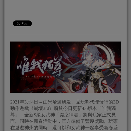
2021年3月4日 – 由米哈遊研发、品玩邦代理發行的3D
動作遊戲《崩壞3rd》將於今日更新4.6版本「唯我獨
尊」，全新S級女武神「識之律者」將與玩家正式見
面。同時在新春活動中，官方準備了豐厚獎勵。玩家
在遨遊神州的同時，還可以和女武神一起享受新春盛