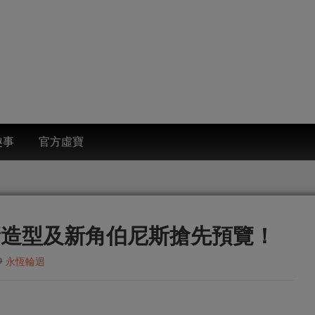
趣事
官方虛寶
新造型及新角伯尼斯搶先預覽！
永恆輪迴