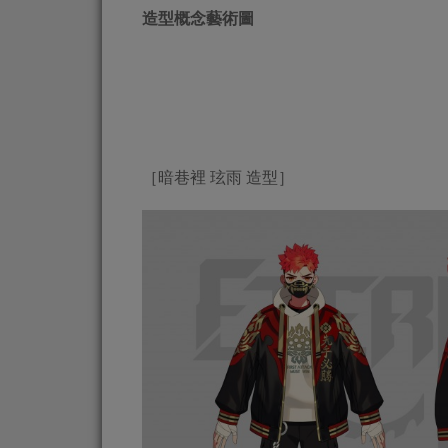
造型概念藝術圖
［暗巷裡 玹雨 造型］