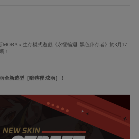
的全新MOBA x 生存模式遊戲《永恆輪迴: 黑色倖存者》於3月17
斯！
雨全新造型［暗巷裡 玹雨］！