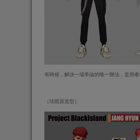
有時候，解決一場爭論的唯一辦法，是用拳
［玹雨原造型］