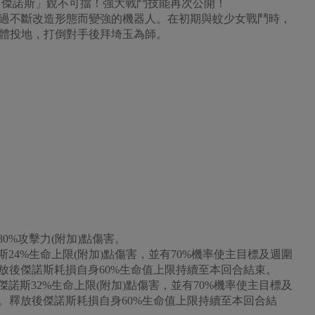
 傑諾斯」銳不可擋！強大戰鬥技能再次公開！
過不斷改造形態而變強的機器人。在初期與蚊少女戰鬥時，
體投地，打倒對手後拜埼玉為師。
0%攻擊力(附加)點傷害。
24%生命上限(附加)點傷害，並有70%機率使主目標及週圍
。釋放後傑諾斯耗損自身60%生命值上限持續至本回合結束。
諾斯32%生命上限(附加)點傷害，並有70%機率使主目標及
害)。釋放後傑諾斯耗損自身60%生命值上限持續至本回合結