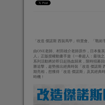
「改造 傑諾斯 西裝馬甲」特賣會、「戰術
由ONE老師、村田雄介老師原作，日本集
人」正版授權動畫手遊《一拳超人：最強之男
系列活動將於即日起熱血歸來，限時招募回
勝追擊，趁勢推出經典時裝「改造 傑諾斯
期亮相，想獲得「改造 傑諾斯」及其經典
時機！