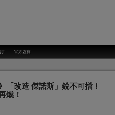
趣事
官方虛寶
》「改造 傑諾斯」銳不可擋！
再燃！