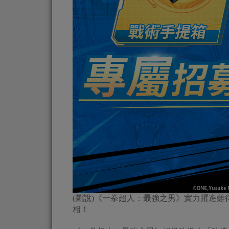
(圖說)《一拳超人：最強之男》實力躍進難
相！