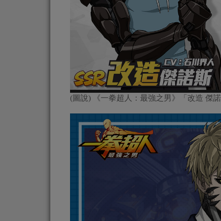
(圖說) 《一拳超人：最強之男》「改造 傑諾