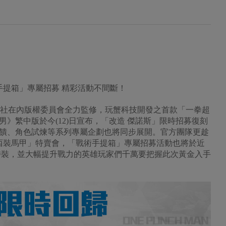
手提箱」專屬招募 精彩活動不間斷！
英社在內版權委員會全力監修，玩蟹科技開發之首款「一拳超
》繁中版於今(12)日宣布，「改造 傑諾斯」限時招募復刻
饋、角色試煉等系列專屬企劃也將同步展開。官方團隊更趁
 西裝馬甲」特賣會，「戰術手提箱」專屬招募活動也將於近
時裝，並大幅提升戰力的英雄玩家們千萬要把握此次黃金入手