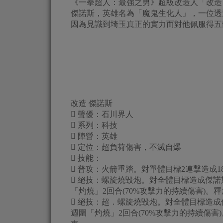
《一拳超人：最強之男》超級改造人「改造
傑諾斯，英雄名為「魔鬼生化人」，一位透
因為見識到埼玉真正的實力而對他佩服得五
改造 傑諾斯
 聲優：石川界人
 系列：科技
 陣營：英雄
 定位：超負荷傷害，不滅自爆
 技能：
 普攻：火箭重踏。對單體目標2連擊造成18
 絕技：螺旋燒毀炮。對全體目標造成傑諾斯
「灼燒」2回合(70%攻擊力的持續傷害)
 絕技：超．螺旋燒毀炮。對全體目標造成傑
週圍「灼燒」2回合(70%攻擊力的持續傷