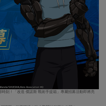
得時刻！「改造 傑諾斯 戰術手提箱」專屬招募活動即將亮