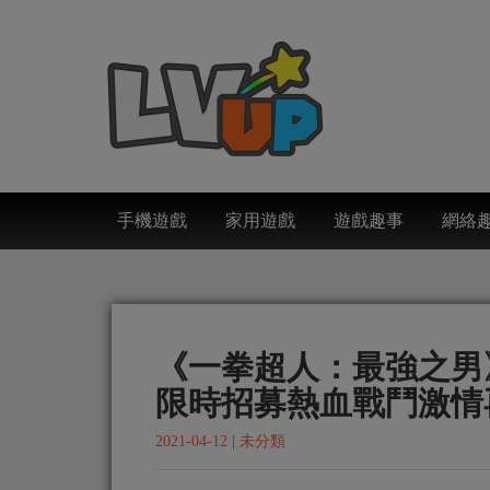
手機遊戲
家用遊戲
遊戲趣事
網絡
《一拳超人：最強之男
限時招募熱血戰鬥激情
2021-04-12
|
未分類