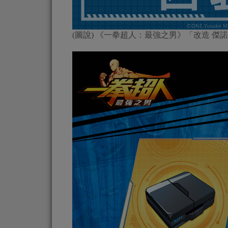
(圖說) 《一拳超人：最強之男》「改造 傑諾斯 