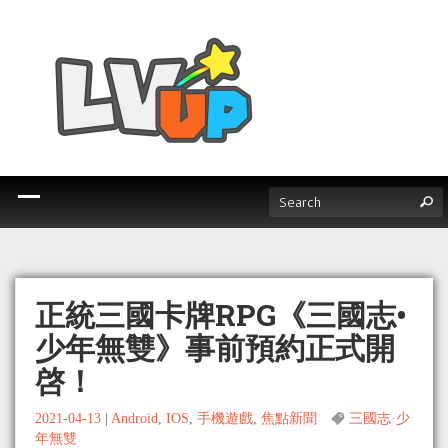
正統三國卡牌RPG《三國志•
少年無雙》事前預約正式開
啓！
2021-04-13
|
Android
,
IOS
,
手機遊戲
,
焦點新聞
三國志·少
年無雙