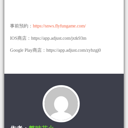
事前預約：
https://snws.flyfungame.com/
IOS商店：https://app.adjust.com/jxtk93m
Google Play商店：https://app.adjust.com/zybzgj0