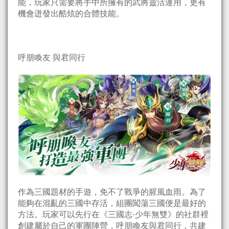
能，玩家只需要將手中所擁有的武將靈活運用，更有
機會迸發出酷炫的合體技能。
呼朋喚友 與君同行
作為三國題材的手遊，免不了戰爭的腥風血雨。為了
能夠在混亂的三國中存活，組團闖蕩三國便是最好的
方法。玩家可以先行在《三國志·少年無雙》的社群裡
創建屬於自己的軍團陣營，呼朋喚友與君同行，共建