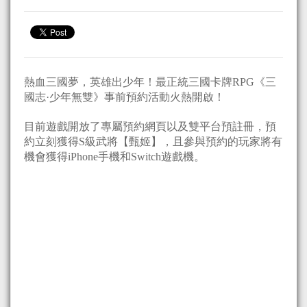
熱血三國夢，英雄出少年！最正統三國卡牌RPG《三
國志·少年無雙》事前預約活動火熱開啟！
目前遊戲開放了專屬預約網頁以及雙平台預註冊，預
約立刻獲得S級武將【甄姬】，且參與預約的玩家將有
機會獲得iPhone手機和Switch遊戲機。