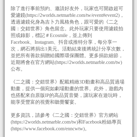
除了進行事前預約、邀請好友外，玩家也可開啟超可
愛濾鏡(https://2worlds.netmarble.com/tw/event#event2)，
透過濾鏡化身為吉卜力風格角色，跟可愛的《二之
國：交錯世界》角色留念。此外玩家只要使用濾鏡拍
照或錄影，標記＃Ecosmile，並上傳到
Facebook、Instagram、抖音或推特分享，每分享一
次，網石將捐出1美元。活動結束後將統計分享次數，
並把所有善款捐贈給國際環保團體。更多捐款細節，
近期將會在官方網站(https://2worlds.netmarble.com/tw)
公布。
《二之國：交錯世界》配載精緻3D動畫和高品質過場
動畫，提供一個宛如劇場動畫的世界。此外，遊戲內
也搭配來自原版IP的高品質音樂，讓玩家在遊玩時，
能享受豐富的視覺和聽覺饗宴。
更多資訊，請參考《二之國：交錯世界》官方網站
(https://2worlds.netmarble.com/tw)和Facebook粉絲專頁
(https://www.facebook.com/enncwtw)。