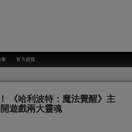
趣事
官方虛寶
！ 《哈利波特：魔法覺醒》主
揭開遊戲兩大靈魂