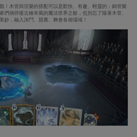
戲！木管與弦樂的搭配可以是歡快、有趣、輕靈的；銅管樂
家們徜徉復古繪本風的魔法世界之餘，也別忘了隨著木管、
美妙，融入決鬥、競賽、舞會各個場域！