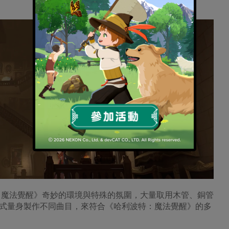
《哈利波特：魔法覺醒》奇妙的環境與特殊的氛圍，大量取用木管、銅管
式量身製作不同曲目，來符合《哈利波特：魔法覺醒》的多