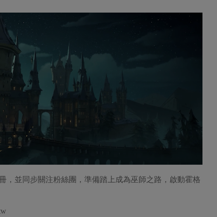
冊，並同步關注粉絲團，準備踏上成為巫師之路，啟動霍格
tw