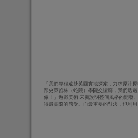
「我們專程遠赴英國實地探索，力求原汁原
跟史萊哲林（蛇院）學院交誼廳，我們透過
像！」遊戲美術 宋鵬說明整個風格的開發
得最實際的感受。而最重要的對決，也利用