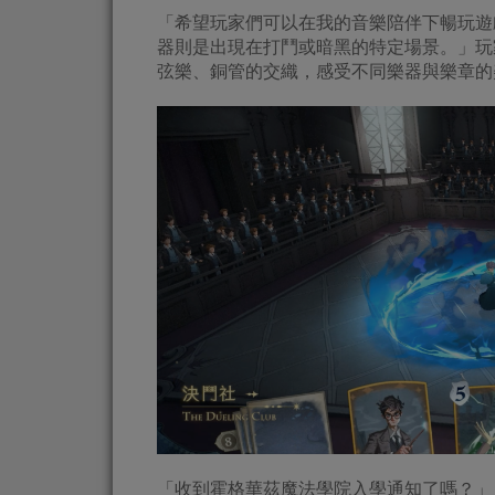
「希望玩家們可以在我的音樂陪伴下暢玩遊
器則是出現在打鬥或暗黑的特定場景。」玩
弦樂、銅管的交織，感受不同樂器與樂章的
「收到霍格華茲魔法學院入學通知了嗎？」