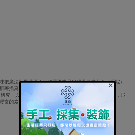
味把魔法世界還原！例如電影中只出現過葛來分多（獅院）
×
原著描寫結合資料分析，完整補齊四大學院交誼廳的想
、研究、與設計歷程，在實際與想像中虛實交替尋找靈感，取
豐富的素材呈現更極致和有層次的觀賞性！