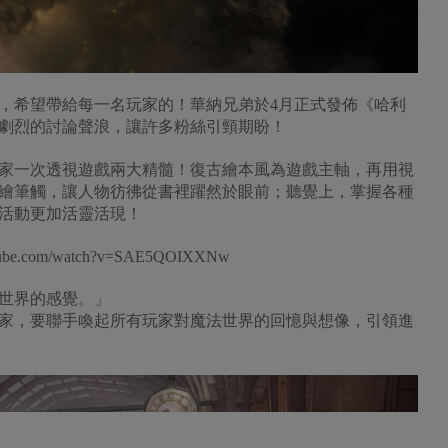
，希望帶給每一名玩家的！華納兄弟於4月正式發佈《哈利
劇烈的討論聲浪，讓許多粉絲引頸期盼！
家一次透視遊戲兩大精髓！復古繪本風為遊戲主軸，再用視
繪筆觸，讓人物彷彿從書裡躍然於眼前；聽覺上，掌握各種
活動更加活靈活現！
be.com/watch?v=SAE5QOIXXNw
世界的感覺。」
家，要聯手喚起所有玩家對魔法世界的回憶與想像，引領進