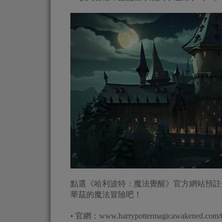
點選《哈利波特：魔法覺醒》官方網站預註
華茲的魔法冒險吧！
• 官網：www.harrypottermagicawakened.com/