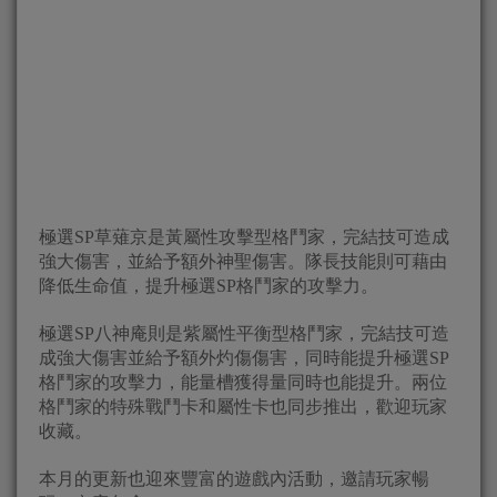
極選SP草薙京是黃屬性攻擊型格鬥家，完結技可造成
強大傷害，並給予額外神聖傷害。隊長技能則可藉由
降低生命值，提升極選SP格鬥家的攻擊力。
極選SP八神庵則是紫屬性平衡型格鬥家，完結技可造
成強大傷害並給予額外灼傷傷害，同時能提升極選SP
格鬥家的攻擊力，能量槽獲得量同時也能提升。兩位
格鬥家的特殊戰鬥卡和屬性卡也同步推出，歡迎玩家
收藏。
本月的更新也迎來豐富的遊戲內活動，邀請玩家暢