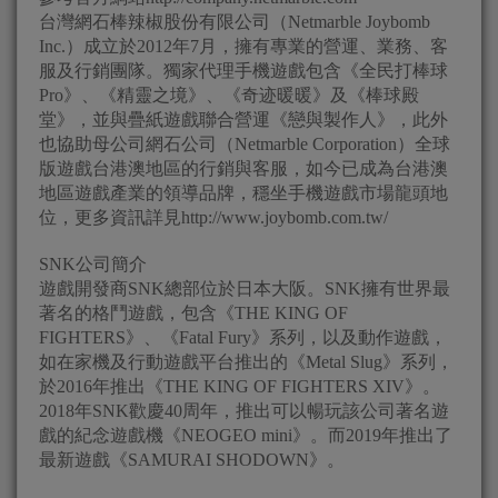
台灣網石棒辣椒股份有限公司（Netmarble Joybomb
Inc.）成立於2012年7月，擁有專業的營運、業務、客
服及行銷團隊。獨家代理手機遊戲包含《全民打棒球
Pro》、《精靈之境》、《奇迹暖暖》及《棒球殿
堂》，並與疊紙遊戲聯合營運《戀與製作人》，此外
也協助母公司網石公司（Netmarble Corporation）全球
版遊戲台港澳地區的行銷與客服，如今已成為台港澳
地區遊戲產業的領導品牌，穩坐手機遊戲市場龍頭地
位，更多資訊詳見http://www.joybomb.com.tw/
SNK公司簡介
遊戲開發商SNK總部位於日本大阪。SNK擁有世界最
著名的格鬥遊戲，包含《THE KING OF
FIGHTERS》、《Fatal Fury》系列，以及動作遊戲，
如在家機及行動遊戲平台推出的《Metal Slug》系列，
於2016年推出《THE KING OF FIGHTERS XIV》。
2018年SNK歡慶40周年，推出可以暢玩該公司著名遊
戲的紀念遊戲機《NEOGEO mini》。而2019年推出了
最新遊戲《SAMURAI SHODOWN》。