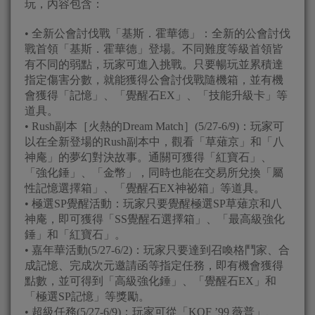
玩，內容包含：
• 全新公會討伐戰「基斯．霍華德」：全新的公會討伐
戰首領「基斯．霍華德」登場。不同難度等級首領皆
有不同的弱點，玩家可進入挑戰。只要暢玩並累積達
指定傷害分數，就能獲得公會討伐戰隨機箱，並有機
會獲得「記憶」、「覺醒石EX」、「技能升級卡」等
道具。
• Rush副本［火熱的Dream Match］(5/27-6/9)：玩家可
以在全新登場的Rush副本中，觀看「草薙京」和「八
神庵」的夢幻對決故事。通關可獲得「紅寶石」、
「強化錘」、「金幣」，同時也能在交易所兌換「屬
性記憶選擇箱」、「覺醒石EX神祕箱」等道具。
• 極選SP覺醒活動：玩家只要覺醒極選SP草薙京和八
神庵，即可獲得「SS覺醒石選擇箱」、「最高級強化
錘」和「紅寶石」。
• 嘉年華活動(5/27-6/2)：玩家只要達到召喚格鬥家、合
成記憶、完成次元邀請函等指定任務，即有機會獲得
點數，並可得到「高級強化錘」、「覺醒石EX」和
「極選SP記憶」等獎勵。
• 超級任務(5/27-6/9)：玩家可從「KOF ’99 薇普」、