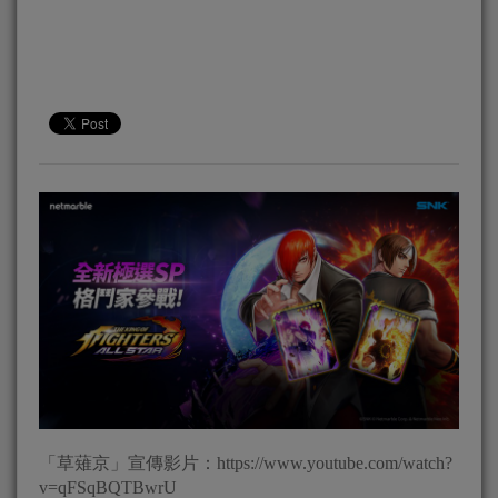
「草薙京」宣傳影片：https://www.youtube.com/watch?
v=qFSqBQTBwrU