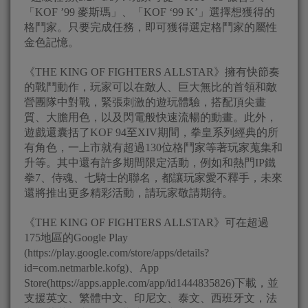
「KOF ’99 麥斯瑪」、「KOF ‘99 K’」選擇想獲得的
格鬥家。只要完成任務，即可獲得選定格鬥家的屬性
金色記憶。
《THE KING OF FIGHTERS ALLSTAR》擁有快節奏
的戰鬥動作，玩家可以在敵人、巨大無比的首領和敵
營團隊中對戰，緊張刺激的遊玩體驗，搭配頂尖畫
質、大膽用色，以及閃電般快速流暢的動畫。此外，
遊戲還囊括了KOF 94至XIV期間，拳皇系列經典的所
有角色，一上市就有超過130位格鬥家等著玩家蒐集和
升等。其中還有許多期間限定活動，例如和熱門IP鐵
拳7、侍魂、七騎士的聯名，都讓玩家愛不釋手，未來
還將推出更多精彩活動，請玩家敬請期待。
《THE KING OF FIGHTERS ALLSTAR》可在超過
175地區的Google Play
(https://play.google.com/store/apps/details?
id=com.netmarble.kofg)、App
Store(https://apps.apple.com/app/id1444835826)下載，並
支援英文、繁體中文、印尼文、泰文、西班牙文，法