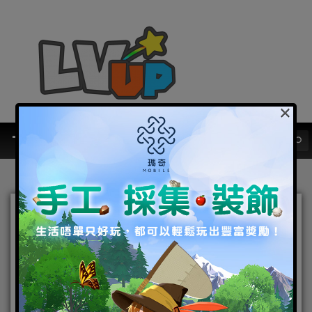
×
《THE KING OF
FIGHTERS ALLSTAR》更
新 極選SP「草薙京」和「八
神庵」決戰火熱的Dream
Match