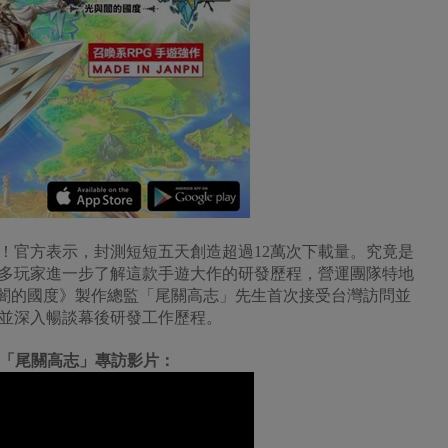
！官方表示，封測短短五天創造超過12萬次下載量。究竟是
多玩家進一步了解這款手遊大作的研發歷程，營運團隊特地
-光與闇的國度》製作總監「尾關高志」先生首次接受台灣訪問並
並深入暢談幕後研發工作歷程。
總監「尾關高志」專訪影片：