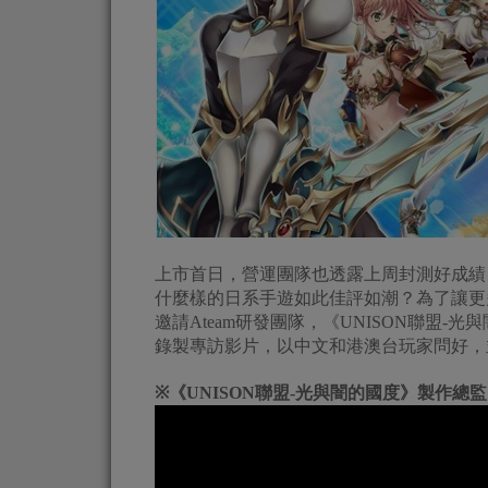
上市首日，營運團隊也透露上周封測好成績
什麼樣的日系手遊如此佳評如潮？為了讓更
邀請Ateam研發團隊，《UNISON聯盟
錄製專訪影片，以中文和港澳台玩家問好，
※《UNISON聯盟-光與闇的國度》製作