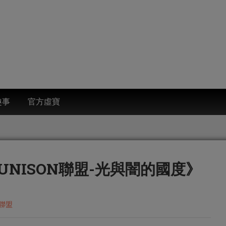
趣事
官方虛寶
NISON聯盟-光與闇的國度》
N聯盟