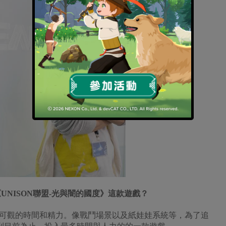
NISON聯盟-光與闇的國度》這款遊戲？
可觀的時間和精力。像戰鬥場景以及紙娃娃系統等，為了追