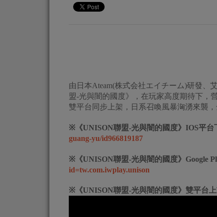
由日本Ateam(株式会社エイチーム)研發、
盟-光與闇的國度》，在玩家高度期待下，營運團隊
雙平台同步上架，日系召喚風暴洶湧來襲，
※《UNISON聯盟-光與闇的國度》IOS平
guang-yu/id966819187
※《UNISON聯盟-光與闇的國度》Google 
id=tw.com.iwplay.unison
※《UNISON聯盟-光與闇的國度》雙平台