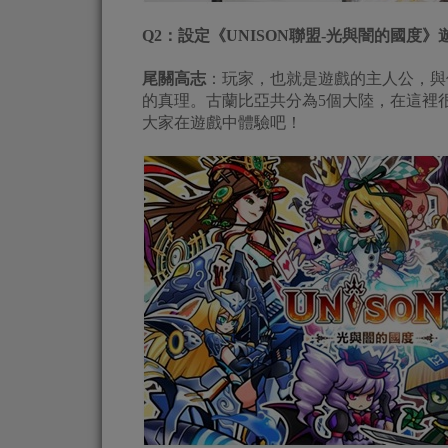
Q2
：設定《UNISON聯盟-光與闇的國度
尾關高志
：玩家，也就是遊戲的主人公，與
的真理。古蘭比亞共分為5個大陸，在這裡
大家在遊戲中體驗吧！