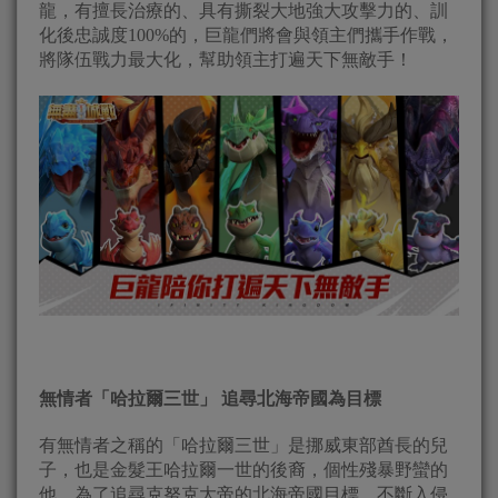
龍，有擅長治療的、具有撕裂大地強大攻擊力的、訓
化後忠誠度100%的，巨龍們將會與領主們攜手作戰，
將隊伍戰力最大化，幫助領主打遍天下無敵手！
無情者「哈拉爾三世」
追尋北海帝國為目標
有無情者之稱的「哈拉爾三世」是挪威東部酋長的兒
子，也是金髮王哈拉爾一世的後裔，個性殘暴野蠻的
他，為了追尋克努克大帝的北海帝國目標，不斷入侵