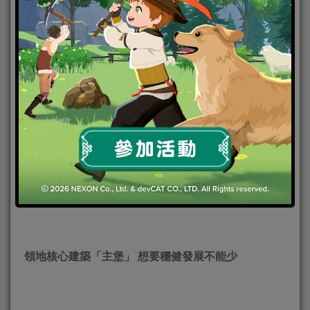
2021-07-02
|
Android
,
IOS
,
事前登錄
,
手機遊戲
全新策略大作《無盡城戰》今公開領地核心建築「主
堡」和保護領主身家財產的第一道堡壘「城牆」建築
系統，另外還公開神秘龍穴七大元素巨龍的秘密。在
這次新聞稿中官方也搶先釋出無情者「哈拉爾三世」
及千古女帝「武則天」的英靈資訊給玩家們一飽眼
福。《無盡城戰》預登入已吸引超過10萬玩家參與，
還沒參與預登入活動的玩家們，記得手刀加入領取港
台專屬珍奶頭像框和卓越花木蘭哦！
領地核心建築「主堡」
想要穩健發展不能少