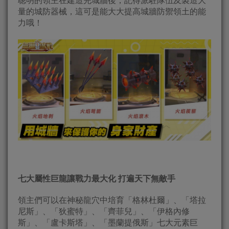
聰明的領主在建造完城牆後，記得派駐隊伍及製造大
量的城防器械，這可是能大大提高城牆防禦領土的能
力哦！
七大屬性巨龍讓戰力最大化
打遍天下無敵手
領主們可以在神秘龍穴中培育「格林杜爾」、「塔拉
尼斯」、「狄蜜特」、「齊菲兒」、「伊格內修
斯」、「盧卡斯塔」、「墨蘭提俄斯」七大元素巨