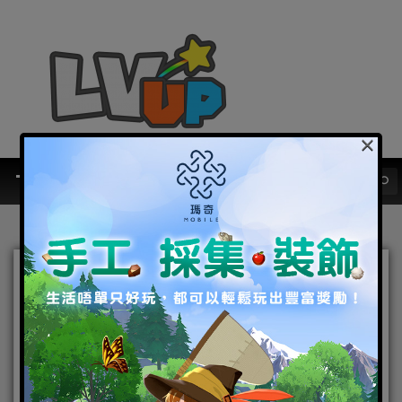
×
千古女帝現身《無盡城戰》
兩大領地核心建築資訊搶先
看 七大元素巨龍讓戰力最大
化 打遍天下無敵手