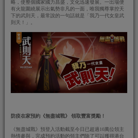
略，使整個國家國力昌盛，文化迅速發展。一出場便
有火龍圍繞展示出氣勢非凡的一面，唯我獨尊掌控天
下的武則天，最常說的一句話就是「我乃一代女皇武
則天！」。
防疫
在家預約《無盡城戰》 領取豐富獎勵
！
《無盡城戰》預登入活動截至今日已超過10萬位領主
熱情參與，完成預約活動的領主們除了可以獲得港台