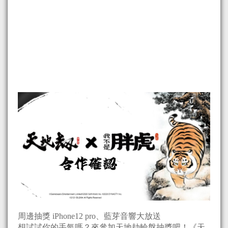
周邊抽獎 iPhone12 pro、藍芽音響大放送
想試試你的手氣嗎？來參加天地劫輪盤抽獎吧！《天