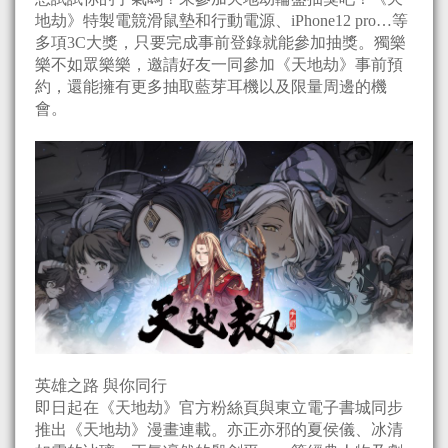
地劫》特製電競滑鼠墊和行動電源、iPhone12 pro…等
多項3C大獎，只要完成事前登錄就能參加抽獎。獨樂
樂不如眾樂樂，邀請好友一同參加《天地劫》事前預
約，還能擁有更多抽取藍芽耳機以及限量周邊的機
會。
英雄之路 與你同行
即日起在《天地劫》官方粉絲頁與東立電子書城同步
推出《天地劫》漫畫連載。亦正亦邪的夏侯儀、冰清