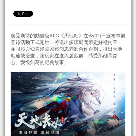
廣受期待的動畫級RPG《天地劫》在今(07)日宣布事前
登錄活動正式開始，將送出多項期間限定好禮內容，
並同步與知名漫畫家蔡鴻忠老師合作企劃，推出天地
劫連載漫畫，讓玩家在進入遊戲前，感受那刻骨銘
心、愛恨糾葛的經典故事。