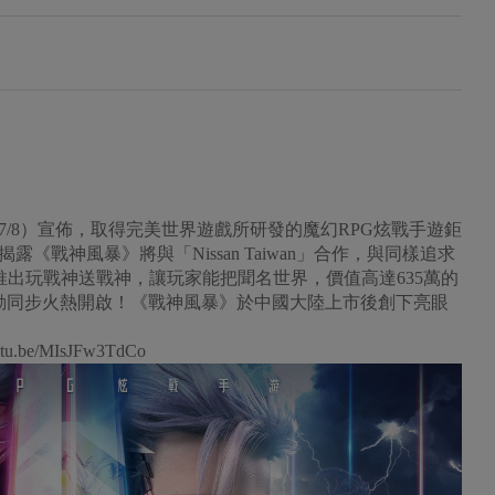
/8）宣佈，取得完美世界遊戲所研發的魔幻RPG炫戰手遊鉅
戰神風暴》將與「Nissan Taiwan」合作，與同樣追求
，推出玩戰神送戰神，讓玩家能把聞名世界，價值高達635萬的
。事前登錄活動同步火熱開啟！《戰神風暴》於中國大陸上市後創下亮眼
e/MIsJFw3TdCo