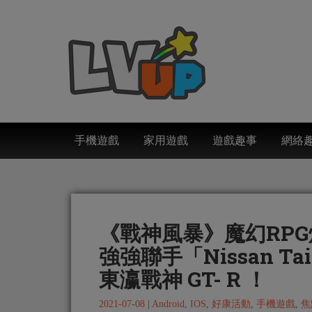
手機遊戲
家用遊戲
遊戲趣事
網絡
《戰神風暴》魔幻RP
強強聯手「Nissan 
東瀛戰神 GT- R ！
2021-07-08
|
Android
,
IOS
,
好康活動
,
手機遊戲
,
焦