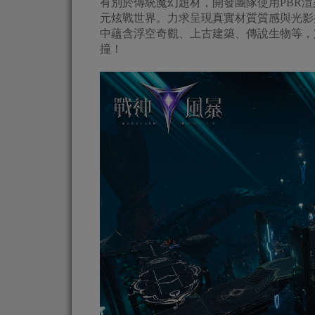
有別於傳統魔幻題材，開發團隊使用PBR渲染技術及S
元炫戰世界。力求呈現真實材質質感與光影
中蘊含浮空奇觀、上古建築、傳說生物等，
撞！