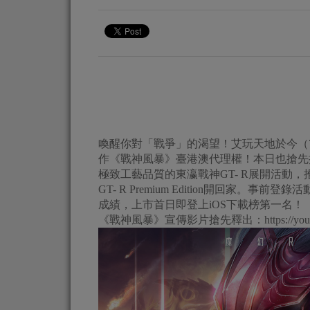
喚醒你對「戰爭」的渴望！艾玩天地於今（7
作《戰神風暴》臺港澳代理權！本日也搶先揭露《
極致工藝品質的東瀛戰神GT- R展開活動
GT- R Premium Edition開回家
成績，上市首日即登上iOS下載榜第一名！
《戰神風暴》宣傳影片搶先釋出：https://youtu.b