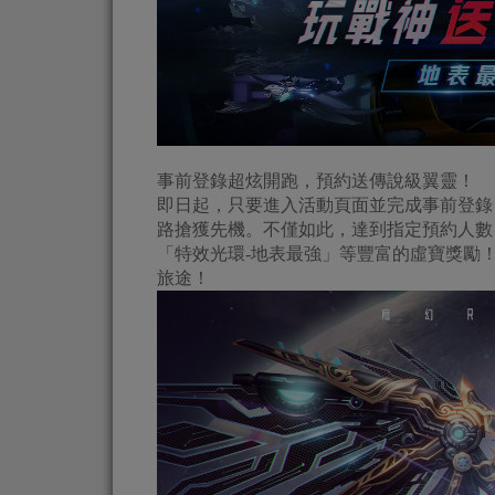
事前登錄超炫開跑，預約送傳說級翼靈！
即日起，只要進入活動頁面並完成事前登錄
路搶獲先機。不僅如此，達到指定預約人數
「特效光環-地表最強」等豐富的虛寶獎勵
旅途！