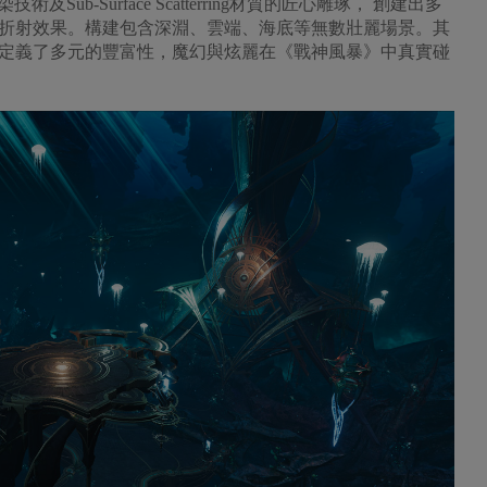
ub-Surface Scatterring材質的匠心雕琢， 創建出多
折射效果。構建包含深淵、雲端、海底等無數壯麗場景。其
定義了多元的豐富性，魔幻與炫麗在《戰神風暴》中真實碰