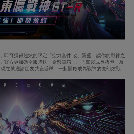
，即可獲得超炫的限定「空力套件‧改」翼靈，讓你的戰神之
，官方更加碼全服贈送「金幣寶箱」、「翼靈成長禮包」及
！現在就邀請朋友共襄盛舉，一起開啟成為戰神的魔幻炫戰