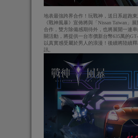
地表最強跨界合作！玩戰神，送日系超跑東
《戰神風暴》宣佈將與「Nissan Taiwan」
合作，雙方除備感期待外，也將展開一連串
關活動，將提供一台市價新台幣635萬的GT- R
以真實感受屬於男人的浪漫！後續將陸續釋
訊。