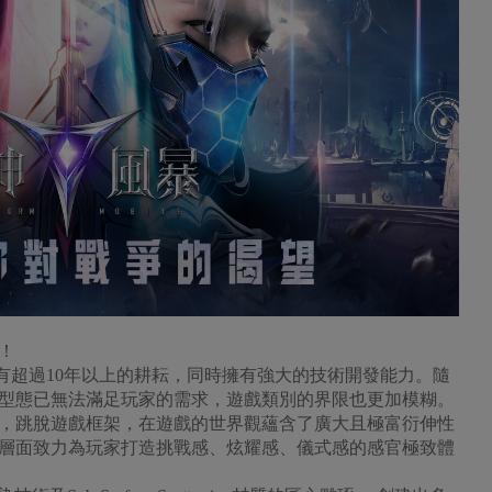
！
有超過10年以上的耕耘，同時擁有強大的技術開發能力。隨
型態已無法滿足玩家的需求，遊戲類別的界限也更加模糊。
，跳脫遊戲框架，在遊戲的世界觀蘊含了廣大且極富衍伸性
層面致力為玩家打造挑戰感、炫耀感、儀式感的感官極致體