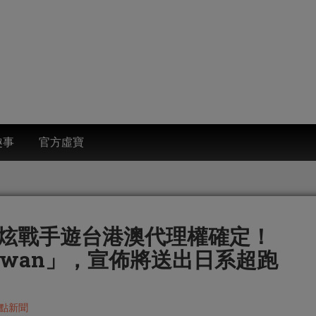
趣事
官方虛寶
G炫戰手遊台港澳代理權確定！
Taiwan」，宣佈將送出日系超跑
點新聞