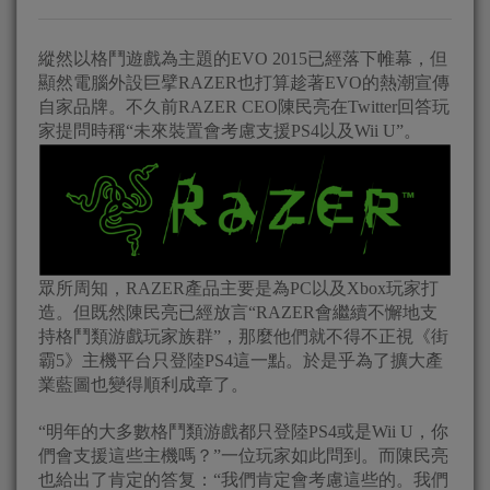
縱然以格鬥遊戲為主題的EVO 2015已經落下帷幕，但
顯然電腦外設巨擘RAZER也打算趁著EVO的熱潮宣傳
自家品牌。不久前RAZER CEO陳民亮在Twitter回答玩
家提問時稱“未來裝置會考慮支援PS4以及Wii U”。
眾所周知，RAZER產品主要是為PC以及Xbox玩家打
造。但既然陳民亮已經放言“RAZER會繼續不懈地支
持格鬥類游戲玩家族群”，那麼他們就不得不正視《街
霸5》主機平台只登陸PS4這一點。於是乎為了擴大產
業藍圖也變得順利成章了。
“明年的大多數格鬥類游戲都只登陸PS4或是Wii U，你
們會支援這些主機嗎？”一位玩家如此問到。而陳民亮
也給出了肯定的答复：“我們肯定會考慮這些的。我們