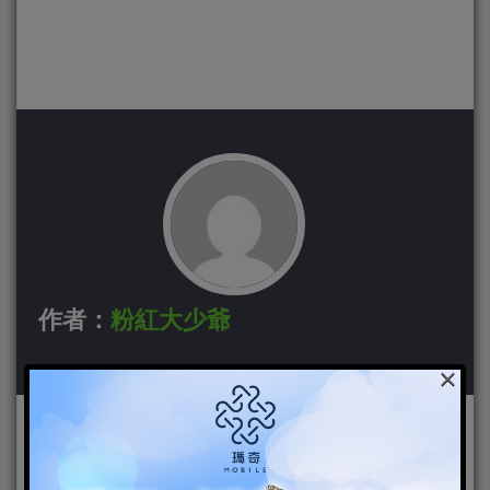
作者：
粉紅大少爺
×