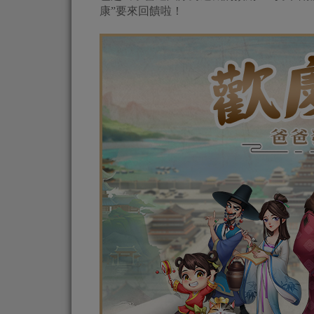
康”要來回饋啦！