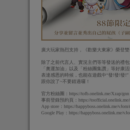
廣大玩家熱烈支持，《歡樂大東家》榮登雙
除了之前代言人、實況主們等等發送的禮包
「奧運加油」以及「粉絲團集讚」等好康活
表達感恩的時候，也能在遊戲中“發!發!發
跟你說了~不要錯過囉！
官方粉絲團：https://tofb.onelink.me/Xzap/gnn
事前登錄預約頁：https://toofficial.onelink.me/
App store：https://happyboss.onelink.me/vJom
Google Play：https://happyboss.onelink.me/vJ