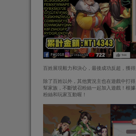
百姓展現毅力和決心，最後成功反超，獲得
除了百姓以外，其他實況主也在遊戲中打得
幫家族，不斷號召粉絲一起加入遊戲！根據
粉絲和玩家互動喔！