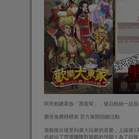
阿亮創建家族「黑龍幫」，號召粉絲一起加
榮登免費榜榜首 官方展開回饋活動
遊戲推出後受到廣大玩家的喜愛，上線後3天就達成了
也超出了營運團隊對遊戲的預期！為了回報