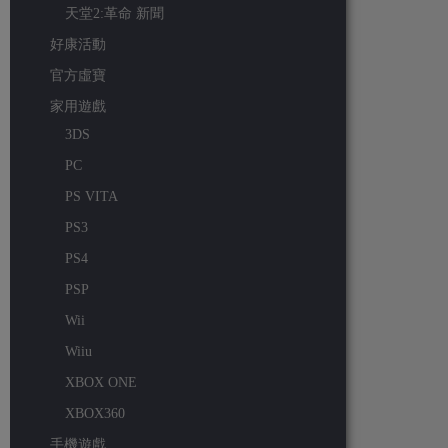
天堂2:革命 新聞
好康活動
官方虛寶
家用遊戲
3DS
PC
PS VITA
PS3
PS4
PSP
Wii
Wiiu
XBOX ONE
XBOX360
手機遊戲