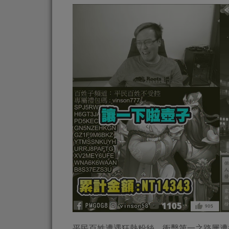
平民百姓遭遇狂熱粉絲，衝擊第一之路屢遭