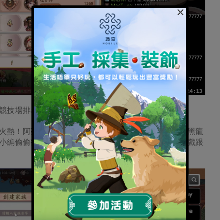
×
競技場排名第一的成就
火熱！阿亮不僅自己玩到入迷，更是在實況過程中創辦黑龍
小編偷偷觀察，即使實況結束後，阿亮也有每天登入遊戲跟