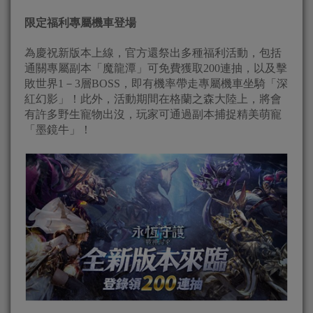
限定福利專屬機車登場
為慶祝新版本上線，官方還祭出多種福利活動，包括
通關專屬副本「魔龍潭」可免費獲取200連抽，以及擊
敗世界1－3層BOSS，即有機率帶走專屬機車坐騎「深
紅幻影」！此外，活動期間在格蘭之森大陸上，將會
有許多野生寵物出沒，玩家可通過副本捕捉精美萌寵
「墨鏡牛」！