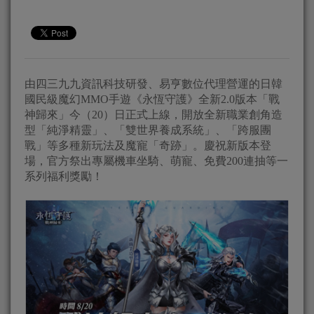
由四三九九資訊科技研發、易亨數位代理營運的日韓
國民級魔幻MMO手遊《永恆守護》全新2.0版本「戰
神歸來」今（20）日正式上線，開放全新職業創角造
型「純淨精靈」、「雙世界養成系統」、「跨服團
戰」等多種新玩法及魔寵「奇跡」。慶祝新版本登
場，官方祭出專屬機車坐騎、萌寵、免費200連抽等一
系列福利獎勵！