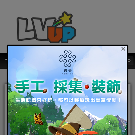
×
《永恆守護》2.0 版本「戰
神歸來」今日上線！ 開放多
種新玩法及魔寵「奇跡」
2021-08-20
|
Android
,
IOS
,
手機遊戲
,
焦點新聞
永恆守護