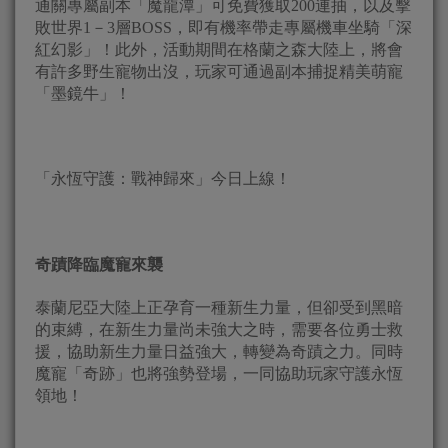
通關專屬副本「魔龍潭」可免費獲取200連抽，以及擊
敗世界1－3層BOSS，即有機率帶走專屬機車坐騎「深
紅幻影」！此外，活動期間在格蘭之森大陸上，將會
有許多野生寵物出沒，玩家可通過副本捕捉精美萌寵
「墨鏡牛」！
「永恆守護：戰神歸來」今日上線！
奇蹟降臨魔寵來襲
泰蘭尼亞大陸上正孕育一種新生力量，但卻受到黑暗
的束縛，在新生力量尚未強大之時，需要各位勇士救
援，協助新生力量日益強大，轉變為奇蹟之力。同時
魔寵「奇跡」也將強勢登場，一同協助玩家守護永恆
領地！