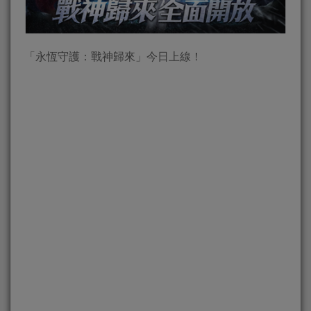
「永恆守護：戰神歸來」今日上線！