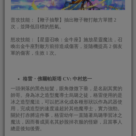
普攻技能：【鞭子抽擊】抽出鞭子鞭打敵方單體 2
次，並降低目標的怒氣。
怒攻技能：【星靈召喚：金牛座】施放星靈魔法，召
喚出金牛座對敵方前排造成傷害，並隨機提高 2 個友
軍的傷害，生效 1 次。
格雷・佛爾帕斯塔
CV:
中村悠一
一頭俐落的黑色短髮，眼角微微下垂，是名副其實的
帥哥。身為冰之造型魔導士烏璐之徒，格雷使用的是
冰之造型魔法，可以把冰化成各種形狀以作為武器使
用，完成造型的速度遠超於其他魔導士，實力強勁。
關於打赤膊這件事，格雷幼年一直隨著烏璐學習冰之
魔法，因而養成莫名其妙脫掉衣服的怪癖，且當事人
總是後知後覺。