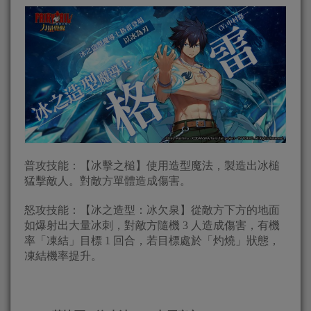
普攻技能：【冰擊之槌】使用造型魔法，製造出冰槌
猛擊敵人。對敵方單體造成傷害。
怒攻技能：【冰之造型：冰欠泉】從敵方下方的地面
如爆射出大量冰刺，對敵方隨機 3 人造成傷害，有機
率「凍結」目標 1 回合，若目標處於「灼燒」狀態，
凍結機率提升。