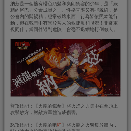
納茲是一個擁有櫻色頭髮和爽朗笑容的少年，是「妖
精的尾巴」公會成員之一。性格直率又有些脫線，是
公會內的闖禍精，經常破壞東西，行為皆依照本能行
動，但在戰鬥中有異於常人的敏捷度和嗅覺！非常重
視同伴，當同伴遇到危險，會毫不退縮地打倒敵人。
普攻技能：【火龍的鐵拳】將火焰之力集中在拳頭上
攻擊敵方，對敵方單體造成傷害。
怒攻技能：【火龍的咆
哮
】將火龍之火聚集於體內，