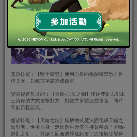
普攻技能：【騎士斬擊】使用自身的佩劍斬擊敵方目
標 2 次，對敵方單體造成傷害。
變身後普攻技能：【天輪•三位之劍】使用雙劍以劃出
三角形的方式攻擊對方，對敵方單體造成傷害，同時
降低目標怒氣。
怒攻技能：【天輪之鎧】施放換裝魔法變化成天輪之
鎧型態，恢復自身一定比例生命值並接著釋放「天輪•
繚亂之劍」。持續 3 回合或釋放怒攻 3 次後解除變身