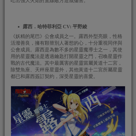
吐出強大火焰對直線敵方造成傷害。
露西．哈特菲利亞
CV:
平野綾
《妖精的尾巴》公會成員之一。露西外型亮眼，性格
活潑善良，擁有顆替別人著想的心，十分重視同伴與
公會成員。露西是為數不多的星靈魔導士之一，其使
用的星靈魔法是透過鑰匙打開星靈之門，召喚星靈作
戰的古代魔法。其中最厲害的星靈當屬黃道十二宮，
除雙魚座、天秤座星靈外，其他黃道十二宮所屬星靈
都已和露西簽訂契約，深受星靈的喜愛。