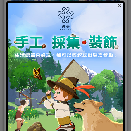
×
普攻技能：【治癒】溫蒂雙手向下施法，為我方血量
最低一人恢復生命。
怒攻技能：【恢復之風】治療我方血量最低兩人，其
血量低於一定比例，治療量增加。
艾爾莎．史卡雷特
CV:
大原沙耶香
《妖精的尾巴》公會中的 S 級魔導士，美麗又強大，
人稱「妖精女王」。在公會內頗有聲望，關鍵時刻大
家以她的意見為先。艾爾莎戰鬥中超乎常人的敏銳、
鬥志與信念，使她遇強則強，實力十分強勁。對於艾
爾莎來說，公會就是她另一個「家」，每一位成員都
是「家人」，她十分珍惜這樣的緣分。