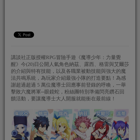
講談社正版授權RPG冒險手遊《魔導少年：力量覺
醒》今(20)日公開人氣角色納茲、露西、格雷與艾爾莎
的介紹與特有技能，以及各職業被動技能與強大的魔
法共鳴系統，為玩家介紹最強小隊的打造要點！為感
謝超過超過 5 萬位魔導士回應事前登錄的呼喚，一舉
擊敗六魔將軍─眼鏡蛇，粉絲團特別準備閃亮鑽石回
饋活動，要讓魔導士大人開服就能衝在最前線！