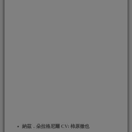
納茲．朵拉格尼爾
CV:
柿原徹也