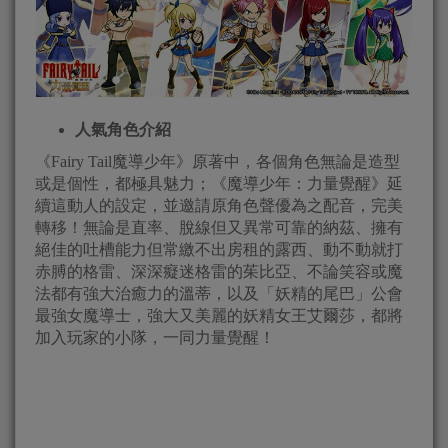
人氣角色介紹
《Fairy Tail魔導少年》原著中，各個角色無論是造型
或是個性，都極具魅力；《魔導少年：力量覺醒》延
續這動人的設定，並邀請原角色聲優為之配音，完美
轉移！無論是直率、脫線但又異常可靠的納茲、擁有
絕佳的吐槽能力但常繳不出房租的露西、動不動就打
赤膊的格雷、深深癡迷格雷的茱比亞、不論笑容或魔
法都有強大治癒力的溫蒂，以及「妖精的尾巴」公會
最強女魔導士，強大又美麗的妖精女王艾爾莎，都將
加入玩家的小隊，一同力量覺醒！