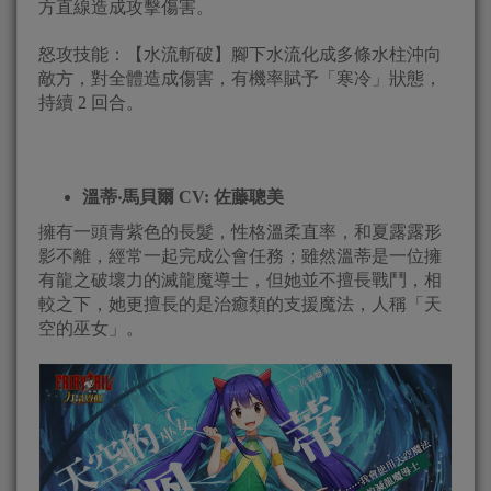
方直線造成攻擊傷害。
怒攻技能：【水流斬破】腳下水流化成多條水柱沖向
敵方，對全體造成傷害，有機率賦予「寒冷」狀態，
持續 2 回合。
溫蒂‧馬貝爾
CV:
佐藤聰美
擁有一頭青紫色的長髮，性格溫柔直率，和夏露露形
影不離，經常一起完成公會任務；雖然溫蒂是一位擁
有龍之破壞力的滅龍魔導士，但她並不擅長戰鬥，相
較之下，她更擅長的是治癒類的支援魔法，人稱「天
空的巫女」。