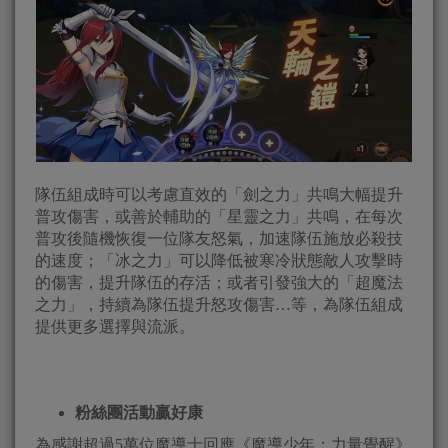
隊伍組成時可以考慮直效的「劍之力」共鳴大幅提升
普攻傷害，或善於輔助的「星靈之力」共鳴，在每次
普攻後隨機恢復一位隊友怒氣，加速隊伍施放必殺技
的速度；「冰之力」可以降低被寒冷狀態敵人攻擊時
的傷害，提升隊伍的存活；或者引發強大的「超魔法
之力」，持續為隊伍提升怒攻傷害…等，為隊伍組成
提供更多選擇與流派。
粉絲團活動贏好康
為感謝超過5萬位魔導士回應《魔導少年：力量覺醒》