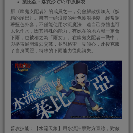
茱比亞・洛克沙
CV:
中原麻衣
原《幽鬼支配者》的成員之一，公會解散後加入《妖
精的尾巴》。擁有一頭浪漫的藍色波浪捲髮，經常穿
著藍色外套，不僅能使用水流魔法，連自己身體也可
以化作水，因其特殊的能力，有她在的地方就一定會
下雨，也被稱之為「雨女」。在幽鬼支配者一戰中，
與格雷展開激烈交戰，並對格雷一見傾心，此後克服
了自身問題，特殊的下雨能力從此消失。
普攻技能：【水流天象】用水流沖擊對方直線，對敵