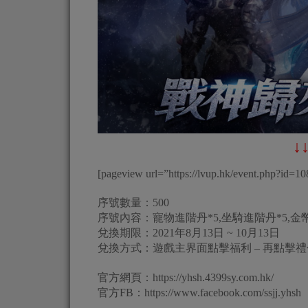
↓
[pageview url=”https://lvup.hk/event.php?id=1
序號數量：500
序號內容：寵物進階丹*5,坐騎進階丹*5,金幣*8
兌換期限：2021年8月13日 ~ 10月13日
兌換方式：遊戲主界面點擊福利 – 再點擊禮包
官方網頁：https://yhsh.4399sy.com.hk/
官方FB：https://www.facebook.com/ssjj.yhsh