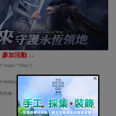
↓ 參加活動 ↓↓
08″ height=”500px”]
×
8888,綁鑽*30,離線掛機卡*2
兌換 – 輸入序號 即可兌換 。