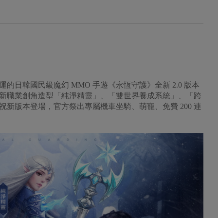
日韓國民級魔幻 MMO 手遊《永恆守護》全新 2.0 版本
全新職業創角造型「純淨精靈」、「雙世界養成系統」、「跨
新版本登場，官方祭出專屬機車坐騎、萌寵、免費 200 連