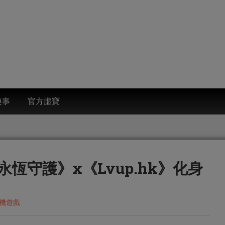
趣事
官方虛寶
恆守護》x《Lvup.hk》化身
機遊戲