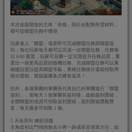
本次改版開放的主角「命格」與白金配飾所需材料，
都可從聯盟任務中獲得
玩家進入「聯盟」場景即可完成聯盟任務與聯盟簽
到；每位玩家每天都可以完成一次聯盟任務，任務每
日 6:00 重置，玩家可花費一定元寶提升任務品質，重
置出一個更高品質的隨機任務。完成聯盟任務可以累
積建設度以提高聯盟等級，累積任務積分還能領取周
積分寶箱，寶箱蘊藏各式稀有道具！
此外，各個軍團的軍團長代表自己的軍團進行「聯盟
簽到」，當每天 5 個軍團長簽到後，啟動簽到寶箱，
全體聯盟的成員可領取簽到寶箱，簽到寶箱獎勵豐
富，每天最多可領取 1 個。
 天命所向 煉筋洗髓
主角從初出門徑的無名小將一路成長至堪當大任，如