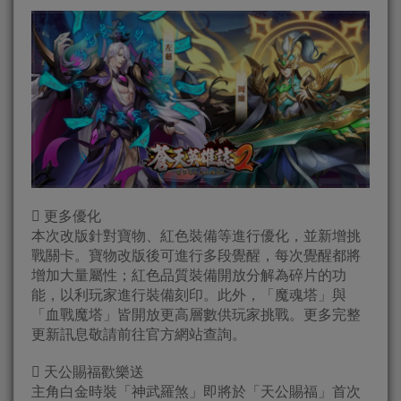
 更多優化
本次改版針對寶物、紅色裝備等進行優化，並新增挑
戰關卡。寶物改版後可進行多段覺醒，每次覺醒都將
增加大量屬性；紅色品質裝備開放分解為碎片的功
能，以利玩家進行裝備刻印。此外，「魔魂塔」與
「血戰魔塔」皆開放更高層數供玩家挑戰。更多完整
更新訊息敬請前往官方網站查詢。
 天公賜福歡樂送
主角白金時裝「神武羅煞」即將於「天公賜福」首次