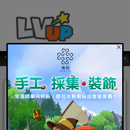
×
《蒼天英雄誌2》推出「歃血
為盟 跨服爭雄」改版 跨服聯
盟號令群英 白金神將周瑜、
左慈覺醒助威