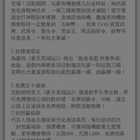
登場！活動期間，玩家有機會購入白金時裝：神武羅
煞化身戰神呂布，一展三國無雙的強大威能！還可透
過攻打神獸副本獲勝、攻城掠地掛機、魔魂塔掛機收
獲會取得一定數量的「古銅幣」，兌換 15/16 資質武
將、武英令、重生令、雲金玉、商店刷新令、銀幣等
珍貴道具，一舉壯大軍威！
 好禮連環送
為慶祝《蒼天英雄誌2》推出「歃血為盟 跨服爭雄」
改版，遊戲內舉辦多項活動邀請玩家一同征戰三國，
並釋出大量資源幫助玩家想贏哪一國、就贏哪一國！
 免費五十連抽
活動期間登入《蒼天英雄誌2》通過新手引導任務，即
可免費獲得公測狂歡好禮「名將招募令」50枚，讓主
公踏上征途就有名將相陪，輕鬆克敵致勝！
 好想贏福袋
代言人熱血主播徐展元化身諸葛亮，每日提供四次
「好想贏福袋」抽獎機會，可獲得隨機數量元寶獎
勵，更有機會獲得：元寶888，元寶1,888，名將招募