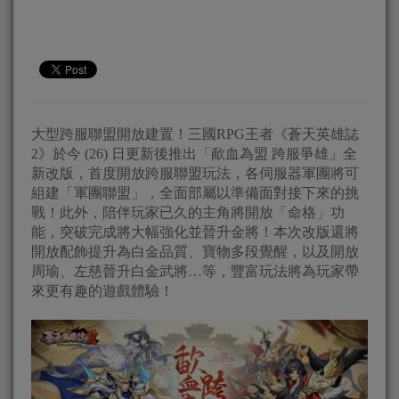
大型跨服聯盟開放建置！三國RPG王者《蒼天英雄誌
2》於今 (26) 日更新後推出「歃血為盟 跨服爭雄」全
新改版，首度開放跨服聯盟玩法，各伺服器軍團將可
組建「軍團聯盟」，全面部屬以準備面對接下來的挑
戰！此外，陪伴玩家已久的主角將開放「命格」功
能，突破完成將大幅強化並晉升金將！本次改版還將
開放配飾提升為白金品質、寶物多段覺醒，以及開放
周瑜、左慈晉升白金武將…等，豐富玩法將為玩家帶
來更有趣的遊戲體驗！