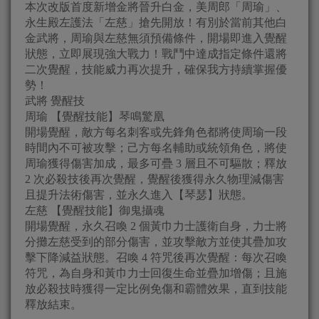
本次改版首度新增金將晉升白金，美周郎「周瑜」、
永生殿左護法「左慈」搶先開放！有別於當前其他白
金武將，周瑜與左慈無須預備條件，開場即進入覺醒
狀態，立即展現強大戰力！戰鬥中達成指定條件還將
二次覺醒，技能威力再次提升，確保我方持續掌握優
勢！
武將 覺醒技
周瑜 【覺醒技能】琴鳴驚凰
開場覺醒，敵方每名刺客或先鋒角色都將使周瑜一段
時間內不可被攻擊；己方每名輔助或統領角色，將使
周瑜獲得傷害加成，最多可疊 3 層且不可驅散；釋放
2 次必殺技後再次覺醒，覺醒後獲得永久物理減傷害
且提升法術傷害，並永久進入【琴瑟】狀態。
左慈 【覺醒技能】御鬼攝魂
開場覺醒，永久召喚 2 個黃巾力士護衛自身，力士將
分攤左慈受到的部分傷害，並攻擊敵方並使其疊加攻
擊下降減益狀態。召喚 4 符咒後再次覺醒：每次召喚
符咒，為自身和黃巾力士回復生命並疊加增傷；且施
放必殺技時獲得一定比例免傷和霸體效果，直到技能
釋放結束。