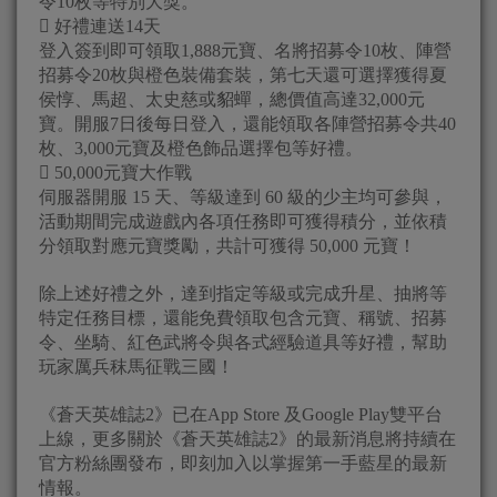
令10枚等特別大獎。
 好禮連送14天
登入簽到即可領取1,888元寶、名將招募令10枚、陣營
招募令20枚與橙色裝備套裝，第七天還可選擇獲得夏
侯惇、馬超、太史慈或貂蟬，總價值高達32,000元
寶。開服7日後每日登入，還能領取各陣營招募令共40
枚、3,000元寶及橙色飾品選擇包等好禮。
 50,000元寶大作戰
伺服器開服 15 天、等級達到 60 級的少主均可參與，
活動期間完成遊戲內各項任務即可獲得積分，並依積
分領取對應元寶獎勵，共計可獲得 50,000 元寶！
除上述好禮之外，達到指定等級或完成升星、抽將等
特定任務目標，還能免費領取包含元寶、稱號、招募
令、坐騎、紅色武將令與各式經驗道具等好禮，幫助
玩家厲兵秣馬征戰三國！
《蒼天英雄誌2》已在App Store 及Google Play雙平台
上線，更多關於《蒼天英雄誌2》的最新消息將持續在
官方粉絲團發布，即刻加入以掌握第一手藍星的最新
情報。