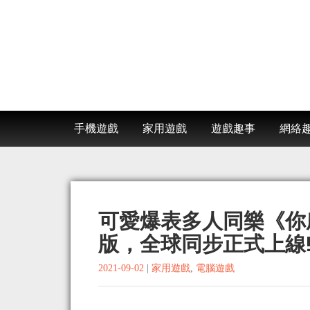
手機遊戲
家用遊戲
遊戲趣事
網絡
可愛爆表多人同樂《你農我
版，全球同步正式上線!
2021-09-02
|
家用遊戲
,
電腦遊戲