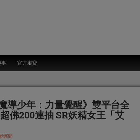
趣事
官方虛寶
魔導少年：力量覺醒》雙平台全
超佛200連抽 SR妖精女王「艾
點新聞