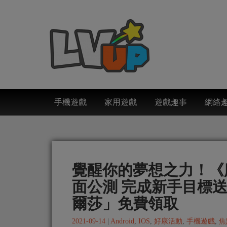
手機遊戲
家用遊戲
遊戲趣事
網絡
覺醒你的夢想之力！《
面公測 完成新手目標送
爾莎」免費領取
2021-09-14
|
Android
,
IOS
,
好康活動
,
手機遊戲
,
焦