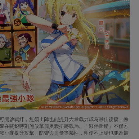
可開啟羈絆，無須上陣也能提升大量戰力成為最佳後援；擁
隊在關鍵時刻施放華麗奧義扭轉戰局。「夥伴圖鑑」不僅方
戰小隊提升攻擊、防禦與血量等屬性，即使不上場也能為最