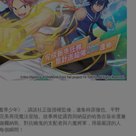
Tail魔導少年》，講談社正版授權監修，邀集柿原徹也、平野
完美再現魔法冒險。故事將從露西與納茲的哈魯吉翁命運邂
迦爾納島、對抗幽鬼的支配者與六魔將軍，用最嚴謹的人
每個瞬間！