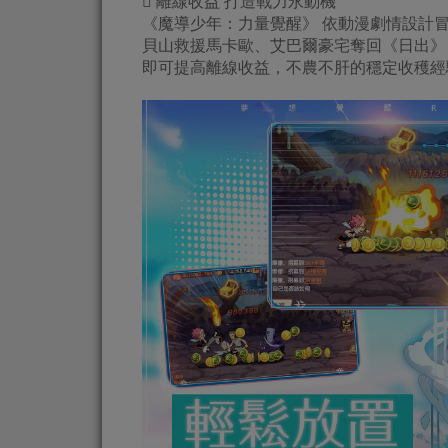
 離線收益 打造戰力永動機
《魔導少年：力量覺醒》 依動漫劇情設計
貝山救援馬卡歐、艾巴爾豪宅奪回《日出》
即可提高離線收益，不農不肝的穩定收穫經