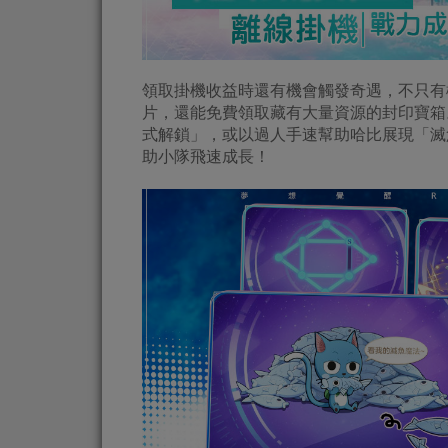
領取掛機收益時還有機會觸發奇遇，不只有
片，還能免費領取藏有大量資源的封印寶箱
式解鎖」，或以過人手速幫助哈比展現「滅
助小隊飛速成長！