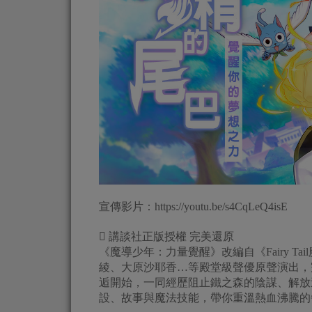
宣傳影片：https://youtu.be/s4CqLeQ4isE
 講談社正版授權 完美還原
《魔導少年：力量覺醒》改編自《Fairy 
綾、大原沙耶香…等殿堂級聲優原聲演出，
逅開始，一同經歷阻止鐵之森的陰謀、解放
設、故事與魔法技能，帶你重溫熱血沸騰的