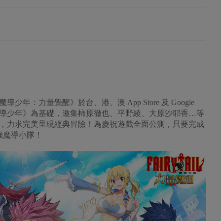
：力量覺醒》於台、港、澳 App Store 及 Google
《魔導少年》為基礎，邀集柿原徹也、平野綾、大原沙耶香…等
，力求完美呈現經典冒險！為慶祝遊戲全面公測，只要完成
強魔導小隊！