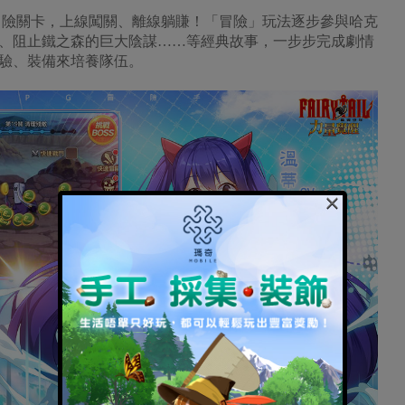
冒險關卡，上線闖關、離線躺賺！「冒險」玩法逐步參與哈克
、阻止鐵之森的巨大陰謀……等經典故事，一步步完成劇情
驗、裝備來培養隊伍。
×