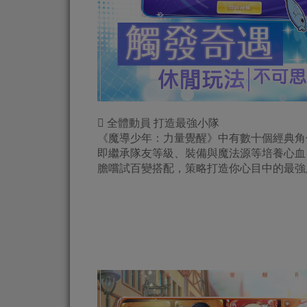
 全體動員 打造最強小隊
《魔導少年：力量覺醒》中有數十個經典角
即繼承隊友等級、裝備與魔法源等培養心血
膽嚐試百變搭配，策略打造你心目中的最強