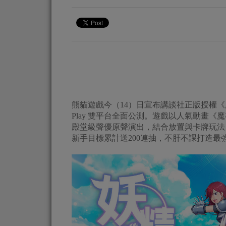
熊貓遊戲今（14）日宣布講談社正版授權《魔導少年
Play 雙平台全面公測。遊戲以人氣動畫
殿堂級聲優原聲演出，結合放置與卡牌玩法
新手目標累計送200連抽，不肝不課打造最