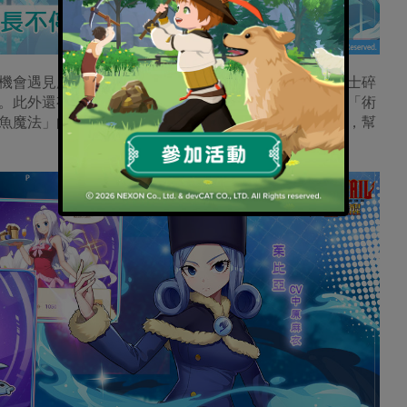
機會遇見魔導士與旅行商人，以超低價購得珍貴的魔導士碎
。此外還有考驗熟悉度的「百科問答」、燒腦一筆畫的「術
魚魔法」的休閒玩法，成功挑戰還將獲得大量額外資源，幫