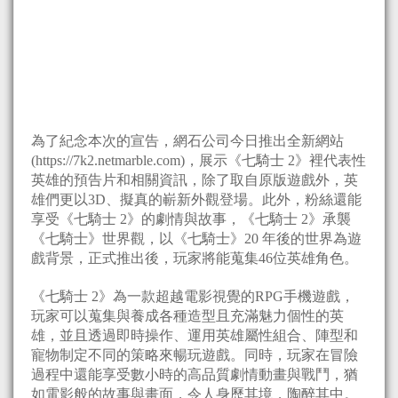
為了紀念本次的宣告，網石公司今日推出全新網站
(https://7k2.netmarble.com)，展示《七騎士 2》裡代表性
英雄的預告片和相關資訊，除了取自原版遊戲外，英
雄們更以3D、擬真的嶄新外觀登場。此外，粉絲還能
享受《七騎士 2》的劇情與故事，《七騎士 2》承襲
《七騎士》世界觀，以《七騎士》20 年後的世界為遊
戲背景，正式推出後，玩家將能蒐集46位英雄角色。
《七騎士 2》為一款超越電影視覺的RPG手機遊戲，
玩家可以蒐集與養成各種造型且充滿魅力個性的英
雄，並且透過即時操作、運用英雄屬性組合、陣型和
寵物制定不同的策略來暢玩遊戲。同時，玩家在冒險
過程中還能享受數小時的高品質劇情動畫與戰鬥，猶
如電影般的故事與畫面，令人身歷其境，陶醉其中。