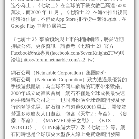
迄今為止，《七騎士》在全球的下載次數已高達 6000
萬次，而2020 年 11 月，《七騎士 2》在海外推出後同
樣獲得佳績，不但於App Store 排行榜中奪得冠軍，在
Google Play 中亦位居第二。
《七騎士 2》事前預約與上市的相關細節，將於近期
持續公佈。更多資訊，請參考《七騎士 2》官方
Facebook粉絲專頁(facebook.com/SevenKnights2TW)與
論壇(https://forum.netmarble.com/sk2_tw)
網石公司（Netmarble Corporation）集團簡介
網石公司 （Netmarble Corporation）致力透過最優質的
手機遊戲體驗，為全球不同年齡層的玩家帶來歡樂。
2000年成立於韓國首爾，網石不僅是全球成長最快速
的手機遊戲公司之一，也同時扮演全球遊戲開發及發
行的領導先驅。網石旗下有超過6,000位員工，開發並
營運多款膾炙人口遊戲，包含《天堂2：革命》、《劍
靈：革命》、《MARVEL未來之戰》、《BTS
WORLD》、《LINE旅遊大亨》及《七騎士》等。網
石同時也是全球頂尖大型多人線上免費遊戲開發商