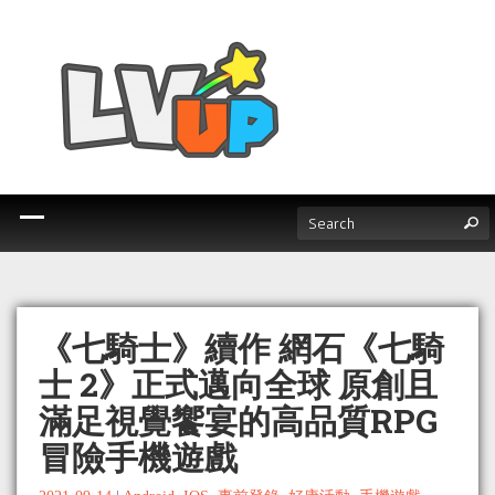
《七騎士》續作 網石《七騎
士 2》正式邁向全球 原創且
滿足視覺饗宴的高品質RPG
冒險手機遊戲