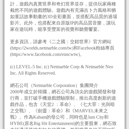
計，遊戲內真實世界和奇幻世界並存，提供玩家兩種
截然不同的遊戲體驗。遊戲內有充滿吉卜力風格和猶
如童話故事動畫的3D全彩畫面，並搭配高品質的過場
影片。此外，也搭配來自原版IP的高品質音樂，讓玩
家在遊玩時，能享受豐富的視覺和聽覺饗宴。
更多資訊，請參考《二之國：交錯世界》官方網站
(https://2worlds.netmarble.com/tw)和Facebook粉絲專頁
(https://www.facebook.com/enncwtw)。
(c) LEVEL-5 Inc. (c) Netmarble Corp & Netmarble Neo
Inc. All Rights Reserved.
網石公司（Netmarble Corporation）集團簡介
2000年成立於韓國，網石公司為頂尖的遊戲開發和發
行商，並打破手機遊戲體驗限制，推出高度創新的遊
戲作品，包含《天堂2 ：革命》、《七大罪：光與暗
之交戰》、《劍靈：革命》和《MARVEL未來之
戰》。作為Kabam的母公司，同時也是Jam City和
HYBE(原名Big Hit Entertainment)的主要股東，網石致