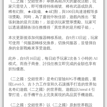
《二之國：交錯世界》舉辦為期28天的慶祝活動，玩
家只需登入，即可獲得特殊稱號、稀有武器或防具、
稀有幻獸、★4裝備、★4幻獸，與100日烏達達帽等多
項獎勵。同時，為了慶祝中秋佳節，遊戲內推出「緊
張刺激的迎月活動！」並提供玩家豐厚獎勵。玩家可
以透過通關各項任務獲得「異世界的迎月帽子箱」。
本次更新後添加伺服器轉移系統。自9月13日起，玩家
可使用「伺服器轉移兌換券」切換伺服器，並發揮自
身的全新戰略來享受遊戲。
此外，自9月16日起，每日給予玩家2次各 5 小時的 AI
模式。而燕子商會、討伐任務立即完成的金額也享有
折扣優惠。
《二之國：交錯世界》是奇幻冒險RPG手機遊戲，重
現Level-5、吉卜力工作室和久石讓攜手打造的世界知
名奇幻遊戲《二之國》的世界觀。遊戲以Unreal 4 引
擎打造，在手機平台上完美展現的高品質手機遊戲。
《二之國：交錯世界》以《二之國》原創世界觀設