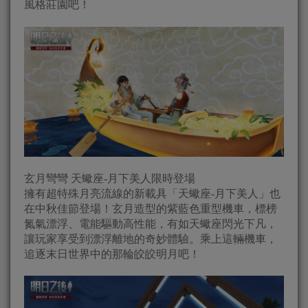
風格莊園吧！
玄月彎彎 天蠍座-月下美人限時登場
擁有超特殊月亮流線的新載具「天蠍座-月下美人」也
在中秋佳節登場！玄月造型的紫藍色重型機車，標榜
氮氣漂浮、電能驅動高性能，有如天蠍座閃光下凡，
讓玩家享受到漂浮離地的奇妙體驗。乘上這輛機車，
追逐末日世界中的那輪皎皎明月吧！