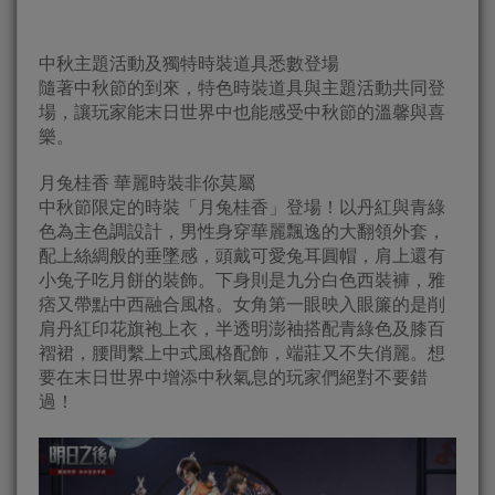
中秋主題活動及獨特時裝道具悉數登場
隨著中秋節的到來，特色時裝道具與主題活動共同登
場，讓玩家能末日世界中也能感受中秋節的溫馨與喜
樂。
月兔桂香 華麗時裝非你莫屬
中秋節限定的時裝「月兔桂香」登場！以丹紅與青綠
色為主色調設計，男性身穿華麗飄逸的大翻領外套，
配上絲綢般的垂墜感，頭戴可愛兔耳圓帽，肩上還有
小兔子吃月餅的裝飾。下身則是九分白色西裝褲，雅
痞又帶點中西融合風格。女角第一眼映入眼簾的是削
肩丹紅印花旗袍上衣，半透明澎袖搭配青綠色及膝百
褶裙，腰間繫上中式風格配飾，端莊又不失俏麗。想
要在末日世界中增添中秋氣息的玩家們絕對不要錯
過！