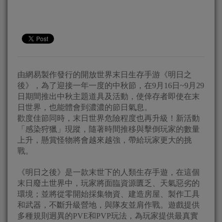
由網易製作發行的開放世界末日生存手游《明日之
後》，為了迎接一年一度的中秋節，在9月16日~9月29
日期間推出中秋主題道具及活動，使倖存者即使在末
日世界，也能體會到濃濃的節日氣息。
歡度佳節同時，末日世界危險程度也再升級！新活動
「感染狩獵」現蹤，隨著時間推移與擊倒玩家的數量
上升，懸賞怪物將會越來越強，帶給玩家更大的挑
戰。
《明日之後》是一款末世下的人類生存手遊，在這個
末日廢土世界中，玩家將面臨資源匱乏、天氣惡劣的
環境；並將從零開始採集物資、建造房屋、製作工具
和武器，不斷升級營地，與隊友並肩作戰。遊戲提供
多種規則迥異的PVE和PVP玩法，為玩家提供最真實