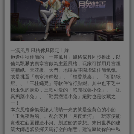
一溪風月 風格傢具限定上線
適逢中秋佳節的「一溪風月」風格傢具同步推出，以
仙氣飄渺的廣寒宮做為主題風格，玩家可採用月宮煙
雲牆紙、天花板、大門、地磚為莊園增添佳節氣氛。
或是挑選「廣寒清輝燈」、「桂香茶桌」、「祈願紙
燈」、「玉桂繡凳」等軟件進行點綴。其中也不乏中
秋玉兔的身影，三款可愛的「悠閒採藥小兔」、「認
真搗藥小兔」、「勤勞搬運小兔」絕對也是收藏之
一！
本次風格傢俱最讓人眼睛一亮的就是金黄色的小船
「玉兔夜遊船」。配合家具「月夜燈河」，玩家便能
實現在莊園裡造小河、划遊船的夢想。末日世界的建
築大師趕緊發揮天馬行空的創意，建造屬於你的中秋