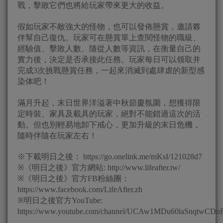
戰，擊敗它們也將給玩家帶來更大的收益。
假如玩家不敵強大的怪物，也可以發佈懸賞，邀請夥
伴幫自己復仇。玩家可在懸賞單上查閱怪物的職級、
經驗值、擊敗人數、隨從人數等資訊，在衡量自己的
實力後，決定是否承接此任務。玩家每日可以领取并
完成3次挑戰懸賞任務，一起來消滅到處肆虐的新型感
染体吧！
滿月升起，末日世界洋溢著中秋節慶氛圍，想獲得限
定時裝、家具及載具的玩家，絕對不能錯過這次的活
動。但也別輕易地卸下戒心，更加升級的末日危機，
隨時伴隨在玩家左右！
※下載明日之後： https://go.onelink.me/mKsI/121028d7
※《明日之後》官方網站: http://www.lifeafter.tw/
※《明日之後》官方FB粉絲團：
https://www.facebook.com/LifeAfter.zh
※明日之後官方YouTube:
https://www.youtube.com/channel/UCAw1MDu60laSnqtwCDnF