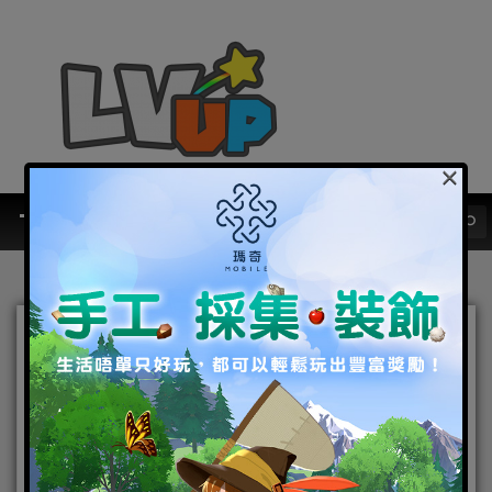
×
《明日之後》歡慶中秋節 滿
滿應景活動推出 超刺激「感
染狩獵」玩法 挑戰成長型怪
物