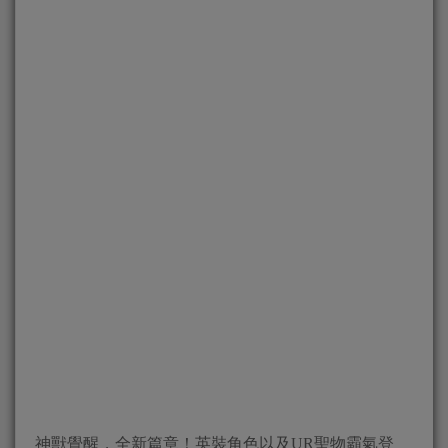
神獸覺醒，全新篇章！英裝角色以及UR聖物霸氣登