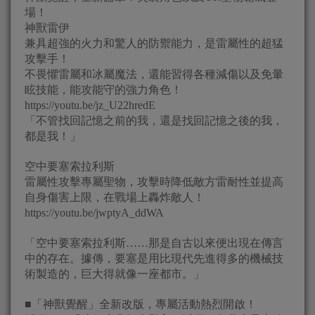
場！
神獸雷伊
兼具超強的火力和驚人的防禦能力，是雷屬性的超猛
攻擊手！
不畏懼雷屬和冰屬魔法，還能習得各種減傷以及免暈
眩技能，能攻能守的強力角色！
https://youtu.be/jz_U22hredE
「不管找回記憶之前的我，還是找回記憶之後的我，
都是我！」
空中要塞索拉利斯
雷屬性攻擊專屬聖物，攻擊時降低敵方雷耐性並提高
自身傷害上限，在戰場上轟炸敵人！
https://youtu.be/jwptyA_ddWA
「空中要塞索拉利斯……那是自古以來便出現在傳言
中的存在。據傳，要塞是用比現代先進得多的機械技
術製造的，巨大得就像一座都市。」
■「神獸覺醒」全新改版，專屬活動熱烈開啟！