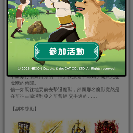
活動二、「天使與鬼王 第二章」副本開啟
活動開啟時間： 10月6日維護後~ 10月27日
【副本內容】
不斷修行磨練自身的「信」在旅途中聽到了關於兇惡
魔獸的傳聞。
信一如既往地要前去擊退魔獸，然而那名魔獸竟然是
在前往古蘭澤利亞之前曾經 交手過的……
【副本獎勵】