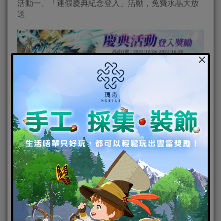
活動一、「連假慶典紀念登入」活動，免費水晶大放
送
×
活動開啟時間： 10月6日維護後~ 10月20日
【活動內容】
慶祝「神獸覺醒」全新改版，慶典期間玩家每天登入
遊戲皆可領取免費水晶或培育素材，十天共計可以獲
得「免費水晶x3600」(12連抽)，感謝冒險者們的熱情
支持!