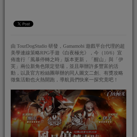
由 TourDogStudio 研發，Gamamobi 遊戲平台代理的超
美學連線策略RPG手遊《白夜極光》，今（10/6）宣
佈進行「風暴停轉之時」版本更新，「醒山」與「伊
芙」兩位新角色限定登場，並且舉辦許多豐富的活
動，以及官方粉絲團舉辦的同人圖文二創、有獎攻略
徵集活動也火熱開跑，導航員們快來一探究竟吧！