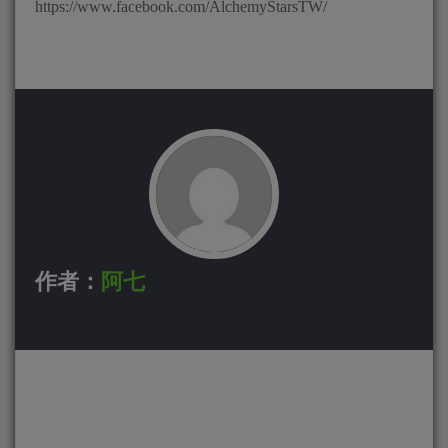
https://www.facebook.com/AlchemyStarsTW/
作者：
阿七