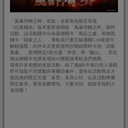
「風暴停轉之時」改版，全新角色限定登場
《白夜極光》版本更新後開啟「風暴停轉之時」限時
活動，該活動關卡分為基礎關卡「風起之處」和挑戰
關卡「歸家之人」，導航員只要主線通關1-16後便可
解鎖挑戰；此外本次更新後同步開啟限時卡池「赤眼
風暴」，新增限定6星光靈「伊芙」和「醒山」，而近
期尖碑關卡也將各增加10層要讓導航員們挑戰。
還有許多相應的改版活動，除了連續8天每日登入遊戲
即可領取不同獎勵與專屬頭像外，還有在活動商店才
能兌換的限定光靈「多恩」及其心珀，以及活動專屬
限定家具，更有免費禮包、大量光珀、稜鏡等福利大
放送喔！