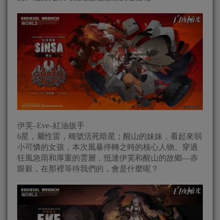
伊芙–Eve–紅油扳手
6星，屬性雷，稱號活死暗星；醒山的妹妹，看起來弱
小可憐的女孩，本次風暴停轉之時的核心人物。穿過
狂風急雨和厚重的雲層，抵達伊芙和醒山的故鄉—赤
眼穀，在那裡等待我們的，會是什麼呢？