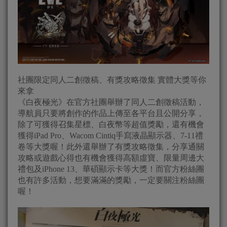
社團限定同人二創徵稿、有獎攻略徵集 實體大獎等你
來拿
《白夜極光》在官方社團舉辦了同人二創徵稿活動，
導航員只要將創作的作品上傳至各平台且公開分享，
除了可獲得召集星標、白夜幣等超值獎勵，還有機會
獲得iPad Pro、Wacom Cintiq手寫液晶顯示器、7-11禮
卷等大獎喔！此外還舉辦了有獎攻略徵集，分享通關
攻略或遊戲心得也有機會獲得高額虛寶、限量周邊大
禮包及iPhone 13、華碩顯示卡等大獎！而官方粉絲團
也有許多活動，想要滿滿的獎勵，一定要關注粉絲團
喔！