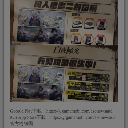
Google Play下載：https://g.gamamobi.com/asonewsand
iOS App Store下載：https://g.gamamobi.com/asonewsios
官方粉絲團：