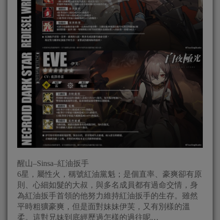
醒山–Sinsa–紅油扳手
6星，屬性火，稱號紅油黨魁；是個直率、豪爽卻有原
則、心細如髮的大叔，與多名成員都有過命交情，身
為紅油扳手首領的他努力維持紅油扳手的生存。雖然
平時粗獷豪爽，但是面對妹妹伊芙，又有別樣的溫
柔。這對兄妹到底經歷過怎樣的過往呢…