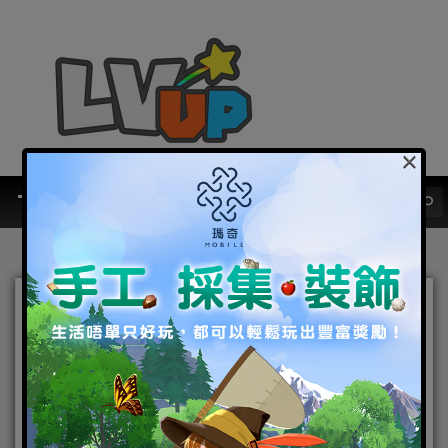
×
《白夜極光》版本更新 「風
暴停轉之時」限時開啟 全新
角色「醒山」與「伊芙」登
場