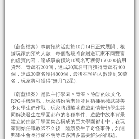
《蔚藍檔案》事前預約活動於10月14日正式展開，根
據玩家的預約人數，每個階段將會贈送玩家不同豐富
的虛寶內容，達成事前預約10萬名可獲得150,000信用
貨幣、青輝石200個，達成20萬名可再獲得青輝石400
個，達成30萬名獲得800個，最後在預約人數達到50萬
名，玩家將可獲得”無月”(2星)。
《蔚藍檔案》是款主打學園 × 青春 × 物語的次文化
RPG手機遊戲，玩家將扮演老師並且指揮槍械武裝美
少女學生們作戰，玩家將跟隨著遊戲劇情帶領學生共
同解決發生在學園都市的各種事件。遊戲中故事背景
建立於由數千學園集合構成的巨大學園都市中，在玩
家開始任職教師不久後，陸續發生了奇怪事件，如連
邦學生會長行蹤不明等眾多諸多需要解決的問題。