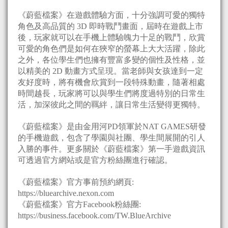
《蔚藍檔案》在遊戲體驗方面，十分強調可愛的獨特
角色及高品質的 3D 即時戰鬥畫面，屆時在遊戲上市
後，玩家就可以在手機上體驗魄力十足的戰鬥，欣賞
可愛的角色們是如何在狹窄的螢幕上大大活躍，除此
之外，各位學生們也擁有豐富多變的個性及性格，並
以精美的 2D 動畫方式呈現。當老師與女孩達到一定
友好度時，將有機會欣賞到一段特殊動畫，隨著相處
時間越長，玩家將可以與學生們將度過特別的日常生
活，加深彼此之間的羈絆，讓日常生活變得更獨特。
《蔚藍檔案》是由金用河PD領軍於NAT GAMES研發
的手機遊戲，包含了學園與社團、學生間展開的引人
入勝的事件。更多關於《蔚藍檔案》第一手遊戲資訊
可透過官方網站或是官方粉絲團進行確認。
《蔚藍檔案》官方事前預約網頁:
https://bluearchive.nexon.com
《蔚藍檔案》官方Facebook粉絲團:
https://business.facebook.com/TW.BlueArchive