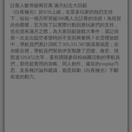
註冊人數突破兩百萬 滿月紀念大回顧
《白夜極光》於9/16上線，在眾多玩家的熱烈支持
下，短短一個月即突破200萬人次註冊的佳績！為祝賀
此份榮耀，官方除了以實際行動回應玩家們的支持，
也在迎來滿月之際，為大家回顧遊戲大事件；還記得
第一次走出臨空者號時的不安與興奮嗎？在雲櫻旅館
中，導航員們累計消耗了305,331,587個湯屋福蛋；在
赤眼谷裡，導航員們幫助伊芙戰勝了恐懼、痛苦、憤
怒達329,852次等，還有踴躍參與粉絲團活動的導航員
們，那些超實用的攻略、同人創作、爆笑的cosplay巧
思、及各種評論和建議，都是鼓勵《白夜極光》不斷
前進的動力。