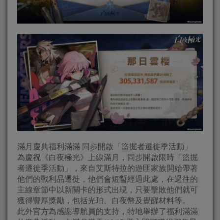
滿月慶典福利滿滿 同步開啟「盜掘者遷徙季活動」
為慶祝《白夜極光》上線滿月，同步開啟限時「盜掘
者遷徙季活動」，來自艾斯特拉的遊匪家族開始帶著
他們的戰利品遷徙，他們會短暫經過此處，在過往的
主線章節中以新關卡的形式出現，只要擊敗他們就可
獲得豐厚獎勵，包括光珀、白夜幣及覺醒材料等。
此外官方為感謝導航員的支持，特地舉辦了福利滿滿