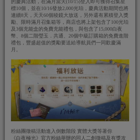
的慶典活動，在滿月當天(10/15)登入即可獲得召集星
標10個，並在10/16發放2,000光珀，慶典活動期間也將
連續8天，天天60個稜鏡大放送，另外還有累積登入獎
勵、限時滿月召集箱等，商店也將上架包含了100光珀
及3個充能盒的免費充能禮包，與包含了15,000白夜
幣、8個二階瑩玉．共通、20個中級訂購箱的免費進階
禮包，豐盛超值的獎勵要送給導航員們一同歡慶滿
月。
粉絲團徵稿活動進入倒數階段 實體大獎等著你
《白夜極光》官方粉絲舉辦的同人二創徵稿及有獎攻