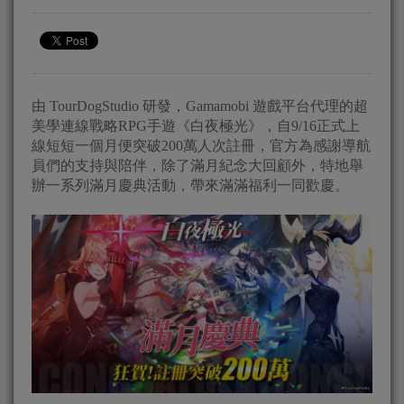
由 TourDogStudio 研發，Gamamobi 遊戲平台代理的超
美學連線戰略RPG手遊《白夜極光》，自9/16正式上
線短短一個月便突破200萬人次註冊，官方為感謝導航
員們的支持與陪伴，除了滿月紀念大回顧外，特地舉
辦一系列滿月慶典活動，帶來滿滿福利一同歡慶。