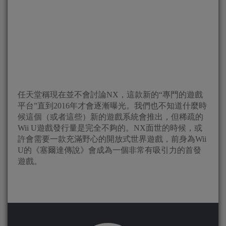
任天堂稱現在並不會討論NX，這款新的“專門的遊戲
平台”直到2016年才會逐漸曝光。我們也不知道什麼時
候這個（或者這些）新的遊戲系統會推出，但稀疏的
Wii U遊戲發行量是完全不夠的。NX面世的時候，或
許會需要一款充滿野心的開放式世界遊戲，前身為Wii
U的《塞爾達傳說》會成為一個非常有吸引力的首發
遊戲。