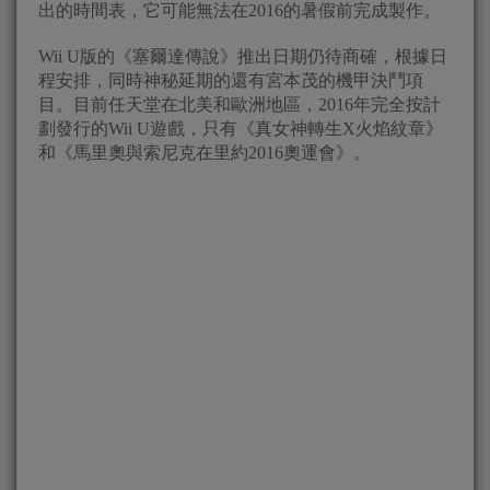
出的時間表，它可能無法在2016的暑假前完成製作。
Wii U版的《塞爾達傳說》推出日期仍待商確，根據日
程安排，同時神秘延期的還有宮本茂的機甲決鬥項
目。目前任天堂在北美和歐洲地區，2016年完全按計
劃發行的Wii U遊戲，只有《真女神轉生X火焰紋章》
和《馬里奧與索尼克在里約2016奧運會》。