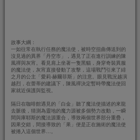
故事大綱：
一如往常在執行任務的魔法使，被時空扭曲傳送到的
沒見過的異界「丹空市」，遇見了正在進行訓練的陳
風禪與灰宵。看見肩上坐著一隻黑貓，身穿奇裝異服
的魔法使，灰宵直接發動了攻擊，這場戰鬥引來了緋
之月的公主「愛莉‧赫爾菲斯」的注意。眼見戰況越演
越烈，在蕾蒂的建議下，陳風禪決定暫時帶魔法使回
家就近保護與監視。
隔日在咖啡館遇見的「白金」聽了魔法使描述的來龍
去脈後，猜測為靈地的魔力源被多個勢力改動，一瞬
間與庫耶斯的魔法源重合，導致兩個世界部分重疊，
因果交錯，間接導致的「果」便是正在施術的魔法使
被捲入這個世界…。