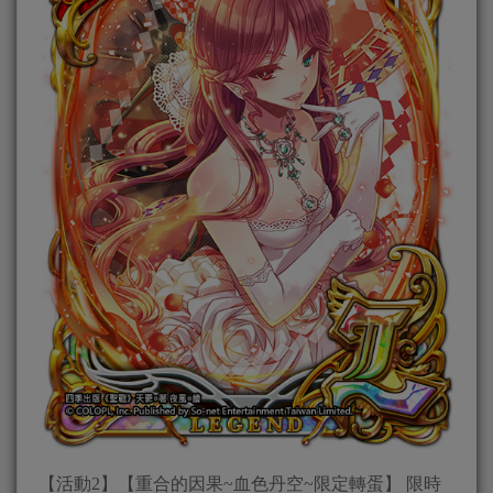
【活動2】【重合的因果~血色丹空~限定轉蛋】 限時