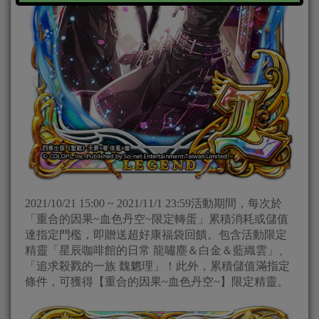
2021/10/21 15:00 ~ 2021/11/1 23:59活動期間，每次於
「重合的因果~血色丹空~限定轉蛋」累積消耗或儲值
達指定門檻，即贈送超好康福袋回饋。包含活動限定
精靈「星辰咖啡館的日常 龍嘯塵＆白金＆藍織雲」、
「追求殺戮的一族 魏魍理」！此外，累積儲值滿指定
條件，可獲得【重合的因果~血色丹空~】限定精靈。