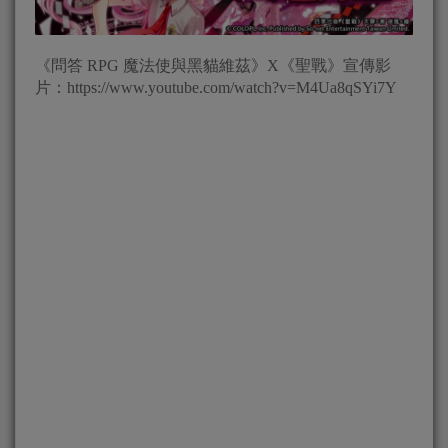
《問答 RPG 魔法使與黑貓維茲》X《聖戰》宣傳影
片：https://www.youtube.com/watch?v=M4Ua8qSYi7Y