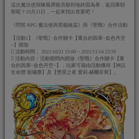
這次魔法使與陳風禪能否順利地終因為果，返回庫耶
斯呢？10月21日，一起來找出答案吧！
《問答 RPG 魔法使與黑貓維茲》與《聖戰》合作活動
【活動1】《聖戰》合作關卡【重合的因果~血色丹空
~】開放
 活動時間： 2021/10/21 15:00 ~ 2021/11/14 23:59
 活動內容：活動期間內開放《聖戰》合作關卡【重
合的因果~血色丹空~】，玩家可藉由活動獲得【神話
生命體 龍嘯塵】及【墮星之夜 愛莉‧赫爾菲斯】。