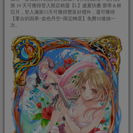
第 10 天可獲得登入限定精靈【L】盛夏扶桑 蕾蒂＆林
亞月，登入滿第15天可獲得豐富好禮外，還可獲得
【重合的因果~血色丹空~限定轉蛋】免費10連抽一
次。