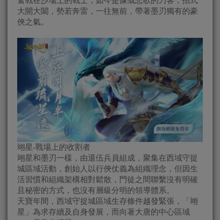
奮戰在沙場上的戰士，如今是慷慨悲歌的刀客，招式
大開大闔，勢若奔雷，一往無前，帶著墨刃獨有的豪
俠之氣。
翊星-戰場上的收割者
翊星和墨刃一樣，由退伍兵員組成，聚集在西域守捉
城區域活動，創始人以行俠仗義為組織理念，但因生
活習慣和組織架構相對鬆散，門徒之間聯繫沒有明確
且秘密的方式，也沒有層級分明的領導體系。
天寶年間，西域守捉城區域生存條件越發緊張，「翊
星」為求存續及自身發展，而向著大唐的中心區域