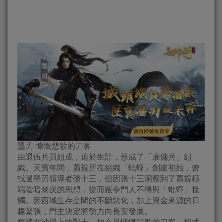
墨刃-慷慨悲歌的刀客
由退伍兵員組成，迫於生計，形成了「雇傭兵」組
織。天寶年間，蕭規所在組織「蚍蜉」創建初始，曾
找過墨刃領導者張十三，但因張十三洞察到了蕭規極
端陰暗暴戾的思想，從而嚴令門人不得與「蚍蜉」接
觸。因西域生存空間的不斷惡化，加上資金來源的日
趨緊張，門主決定將勢力向長安發展。