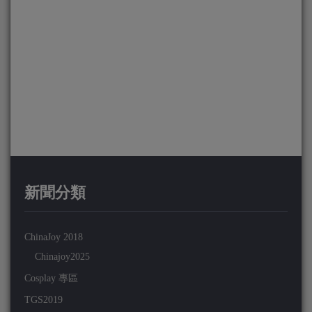
新聞分類
ChinaJoy 2018
Chinajoy2025
Cosplay 專區
TGS2019