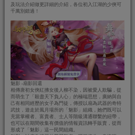
及玩法介紹做更詳細的介紹，各位初入江湖的少俠可
千萬別錯過！
魅影 -扇影回還
相傳唐初女俠紅拂女後人柳不染，因被愛人欺騙，從
而萌生了「殺盡天下負人心」的極端思想，廣納與自
己有相同經歷的女子為門徒，傳授以扇為武器的奇特
武技，遊走於風月場所的「魅影」組織，她們既可以
充當掌權者、富貴者、士人等階級溝通聯繫的紐帶，
也可以在期間收集有價值的情報資訊轉手販賣，從而
形成了「魅影」這一民間組織。