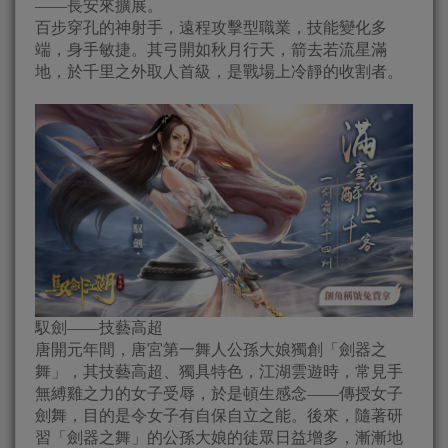
——長安來擴展。
百步穿孔的神射手，遠程攻擊型職業，技能變化多
端，身手敏捷。其弓開如秋月行天，箭去若流星滿
地，於千里之外取人首級，是戰場上冷靜的收割者。
馭劍——技藝高超
唐開元年間，唐宮第一舞人公孫大娘獨創「劍器之
舞」，其技藝高超、獨具特色，江湖雲遊時，常見手
無縛雞之力的女子受辱，於是頓生感念——傳授女子
劍舞，目的是令女子有自保自立之能。後來，隨著研
習「劍器之舞」的公孫大娘的徒眾日益增多，漸漸地