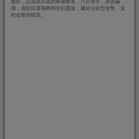
魅影，以扇為武器的華麗舞者，巧笑倩兮，身姿蹁
躚，扇影回還飛舞間收割靈魂，屬於法術型攻擊、遠
程攻擊的職業。