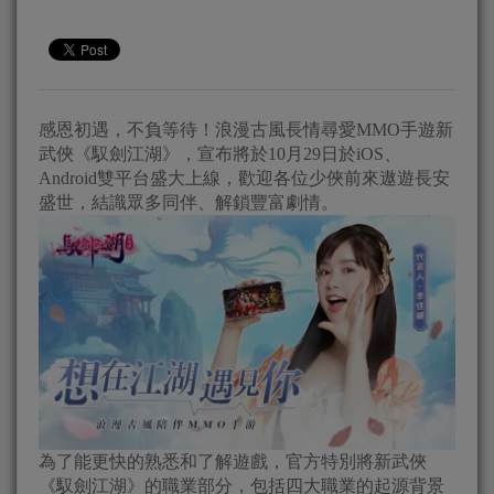
感恩初遇，不負等待！浪漫古風長情尋愛MMO手遊新
武俠《馭劍江湖》，宣布將於10月29日於iOS、
Android雙平台盛大上線，歡迎各位少俠前來遨遊長安
盛世，結識眾多同伴、解鎖豐富劇情。
為了能更快的熟悉和了解遊戲，官方特別將新武俠
《馭劍江湖》的職業部分，包括四大職業的起源背景