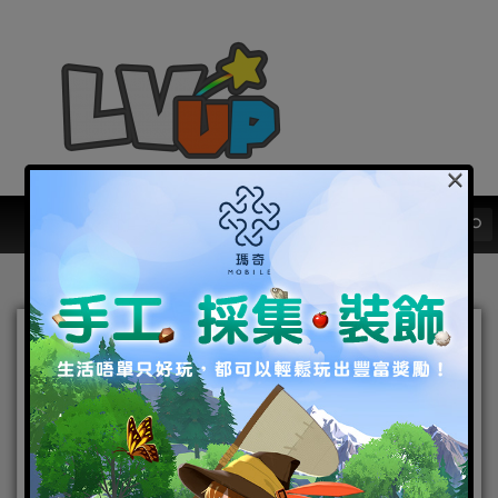
×
手遊新作新武俠《馭劍江
湖》四大職業曝光 展現職業
魅力
2021-10-22
|
Android
,
IOS
,
事前登錄
,
手機遊戲