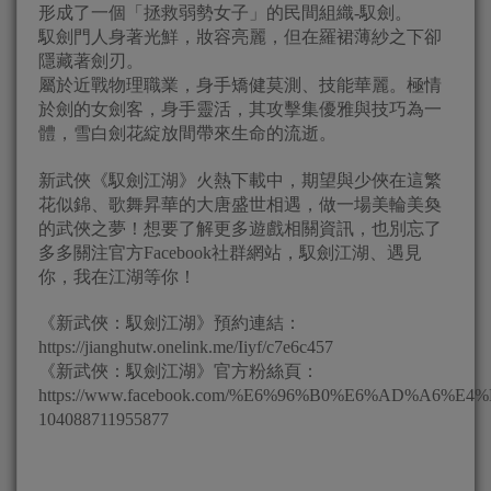
形成了一個「拯救弱勢女子」的民間組織-馭劍。
馭劍門人身著光鮮，妝容亮麗，但在羅裙薄紗之下卻
隱藏著劍刃。
屬於近戰物理職業，身手矯健莫測、技能華麗。極情
於劍的女劍客，身手靈活，其攻擊集優雅與技巧為一
體，雪白劍花綻放間帶來生命的流逝。
新武俠《馭劍江湖》火熱下載中，期望與少俠在這繁
花似錦、歌舞昇華的大唐盛世相遇，做一場美輪美奐
的武俠之夢！想要了解更多遊戲相關資訊，也別忘了
多多關注官方Facebook社群網站，馭劍江湖、遇見
你，我在江湖等你！
《新武俠：馭劍江湖》預約連結：
https://jianghutw.onelink.me/Iiyf/c7e6c457
《新武俠：馭劍江湖》官方粉絲頁：
https://www.facebook.com/%E6%96%B0%E6%AD%A6
104088711955877