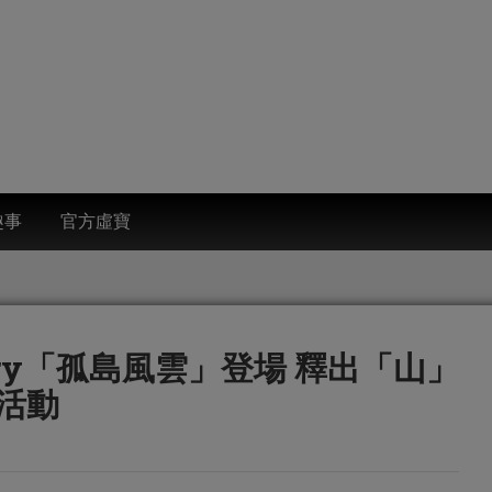
趣事
官方虛寶
tory「孤島風雲」登場 釋出「山」
活動