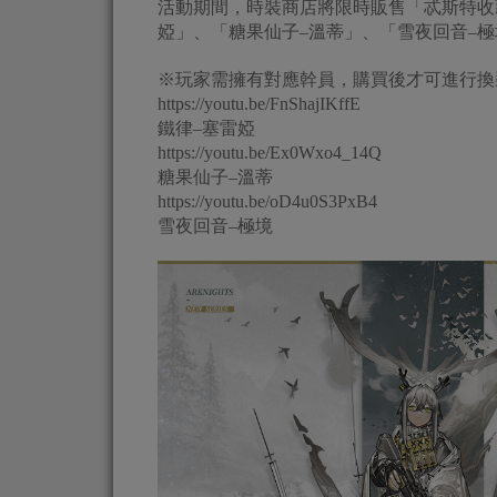
活動期間，時裝商店將限時販售「忒斯特收
婭」、「糖果仙子–溫蒂」、「雪夜回音–極
※玩家需擁有對應幹員，購買後才可進行換
https://youtu.be/FnShajIKffE
鐵律–塞雷婭
https://youtu.be/Ex0Wxo4_14Q
糖果仙子–溫蒂
https://youtu.be/oD4u0S3PxB4
雪夜回音–極境