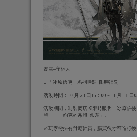
覆雪–守林人
 「冰原信使」系列時裝–限時復刻
活動時間：10 月 28 日16：00～11 月 11 日0
活動期間，時裝商店將限時販售「冰原信使
黑」、「約克的寒風–銀灰」。
※玩家需擁有對應幹員，購買後才可進行換