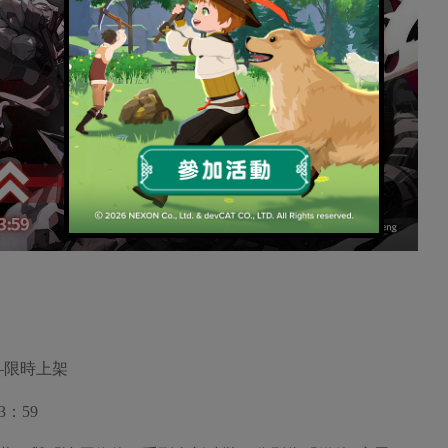
–限時上架
3：59