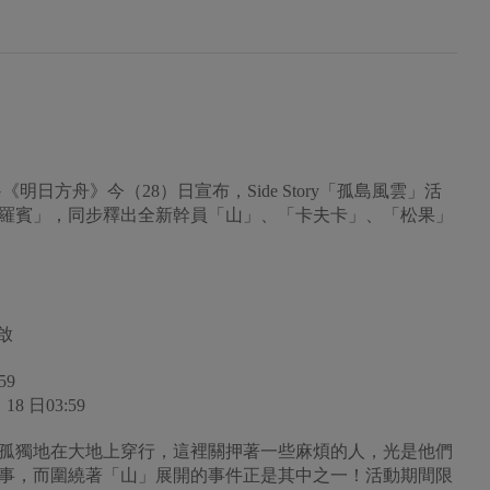
明日方舟》今（28）日宣布，Side Story「孤島風雲」活
羅賓」，同步釋出全新幹員「山」、「卡夫卡」、「松果」
啟
59
8 日03:59
孤獨地在大地上穿行，這裡關押著一些麻煩的人，光是他們
事，而圍繞著「山」展開的事件正是其中之一！活動期間限