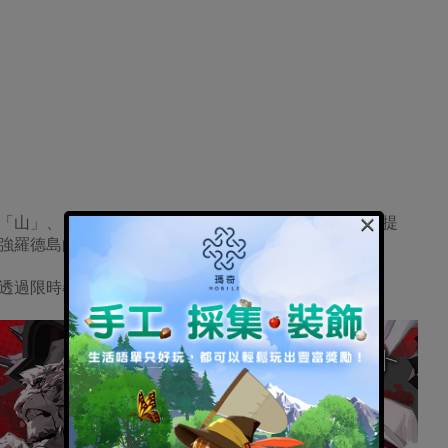
×
「山」、「卡夫卡」、「赫默」和「松果」的出現機率提
強羅德島的戰力。
透過限時尋訪「自由的囚徒」獲取。