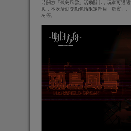
時開放「孤島風雲」活動關卡，玩家可透過
勵，本次活動獎勵包括限定幹員「羅賓」、
材等。