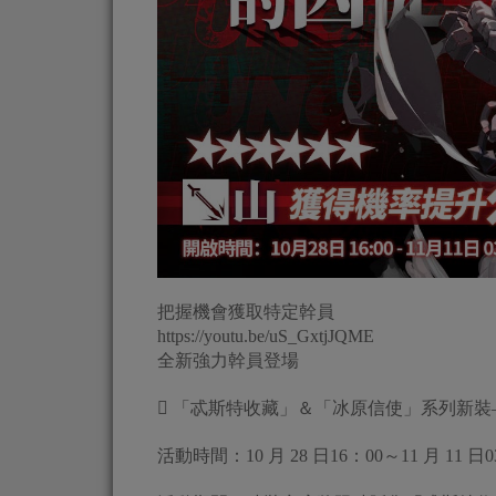
把握機會獲取特定幹員
https://youtu.be/uS_GxtjJQME
全新強力幹員登場
 「忒斯特收藏」＆「冰原信使」系列新裝
活動時間：10 月 28 日16：00～11 月 11 日0