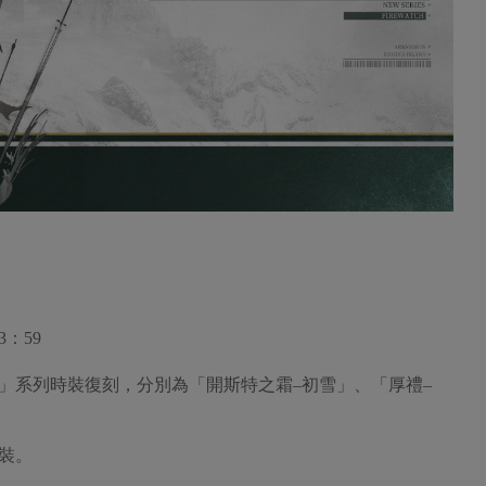
3：59
」系列時裝復刻，分別為「開斯特之霜–初雪」、「厚禮–
裝。