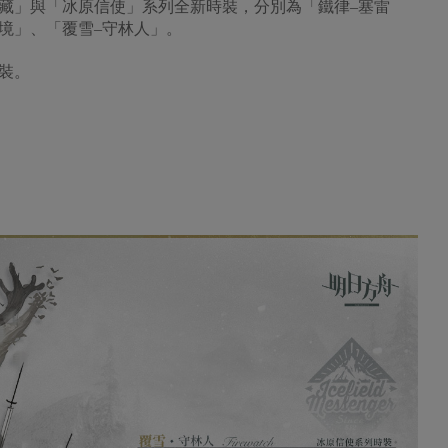
藏」與「冰原信使」系列全新時裝，分別為「鐵律–塞雷
境」、「覆雪–守林人」。
裝。