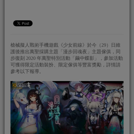
槍械擬人戰術手機遊戲《少女前線》於今（29）日維
護後推出萬聖採購主題「漫步回魂夜」主題傢俱，同
步復刻 2020 年萬聖特別活動「繭中蝶影」，參加活動
可獲得限定活動裝扮、限定傢俱等豐富獎勵，詳情請
參考以下報導。