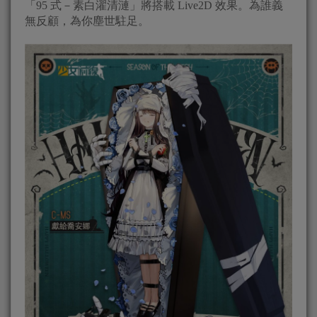
「95 式－素白濯清漣」將搭載 Live2D 效果。為誰義
無反顧，為你塵世駐足。