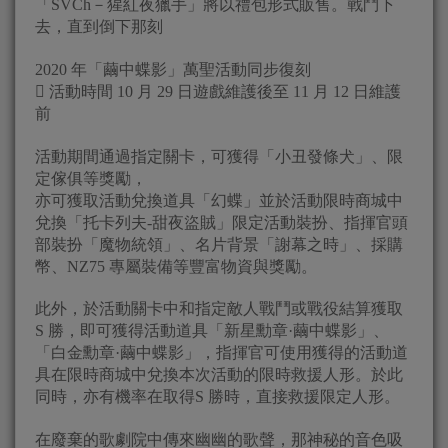
「SVCh－猩紅夜獵手」將以禮包形式販售。戰鬥下
去，直到倒下那刻
2020 年「繭中蝶影」萬聖活動同步復刻
 活動時間 10 月 29 日遊戲維護後至 11 月 12 日維護
前
活動期間通過指定關卡，可獲得「小丑發條犬」、限
定傢俱等獎勵，
亦可獲取活動兌換道具「幻蝶」並於活動限時商城中
兌換「托卡列夫-甜夜盜賊」限定活動裝扮、指揮官頭
部裝扮「魔物統領」、名片背景「謝幕之時」、採購
幣、NZ75 專屬裝備等豐富物資與獎勵。
此外，於活動關卡中和指定敵人戰鬥或戰役結算獲取
S 勝，即可獲得活動道具「新星勳章·繭中蝶影」、
「白金勳章·繭中蝶影」，指揮官可使用獲得的活動道
具在限時商城中兌換本次活動的限時救援人形。於此
同時，亦有機率在取得S 勝時，直接救援限定人形。
在廢棄的歌劇院中傳來幽幽的歌聲，那神秘的音色吸