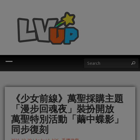
《少女前線》萬聖採購主題
「漫步回魂夜」裝扮開放
萬聖特別活動「繭中蝶影」
同步復刻