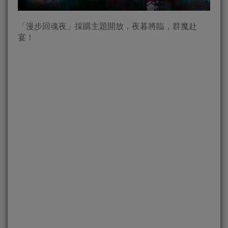
「漫步回魂夜」採購主題開放，夜暮將臨，群魔赴
宴！