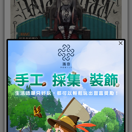
×
「LWMMG－拼湊者的獨白」嗯，生命的意義可能沒
辦法輕易悟透呢。