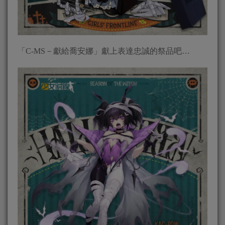
「C-MS－獻給喬安娜」獻上表達忠誠的祭品吧…