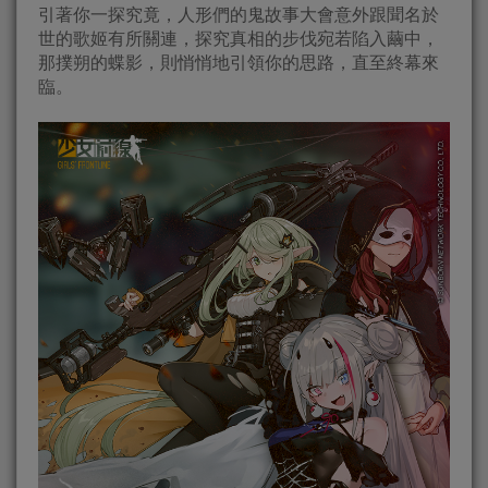
引著你一探究竟，人形們的鬼故事大會意外跟聞名於
世的歌姬有所關連，探究真相的步伐宛若陷入繭中，
那撲朔的蝶影，則悄悄地引領你的思路，直至終幕來
臨。