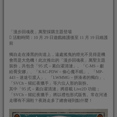
「漫步回魂夜」萬聖採購主題登場
 活動時間：10 月 29 日遊戲維護後至 11 月 19 日維護
前
獨自走在漆黑的街道上，遠處搖曳的燈光不見得是機
會而是大危機！此次推出的「漫步回魂夜」萬聖主題
裝扮，共包含「95 式－素白濯清漣」、「C-MS－獻
給喬安娜」、「KAC-PDW－偷心魔不眠」、「MP-
443－迷途引渡人」、「LWMMG－拼湊者的獨白」、
「SVCh－猩紅夜獵手」等六位人形的裝扮。
其中「95 式－素白濯清漣」將搭載 Live2D 功能；
「SVCh－猩紅夜獵手」將以禮包形式販售。常在河邊
走哪有不濕鞋？夜路走多了總會碰到點什麼！