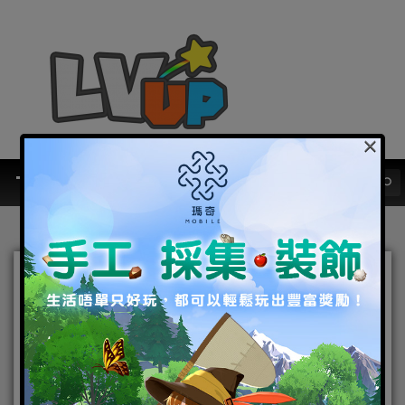
×
期待已久！《七騎士2》——
網石原創RPG手遊《七騎士
》續作 全球正式上市
2021-11-10
|
Android
,
IOS
,
手機遊戲
,
焦點新聞