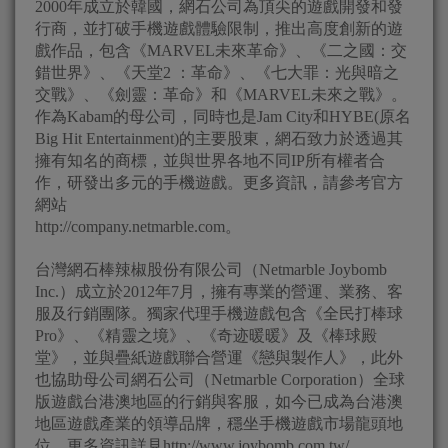
2000年成立於韓國，網石公司為頂尖的遊戲開發和發
行商，並打破手機遊戲體驗限制，推出高度創新的遊
戲作品，包含《MARVEL未來革命》、《二之國：交
錯世界》、《天堂2 ：革命》、《七大罪：光與暗之
交戰》、《劍靈：革命》和《MARVEL未來之戰》。
作為Kabam的母公司，同時也是Jam City和HYBE(原名
Big Hit Entertainment)的主要股東，網石致力於透過其
擁有知名的商標，並與世界各地不同IP所有權者合
作，研發出多元的手機遊戲。更多資訊，請參考官方
網站
http://company.netmarble.com。
台灣網石棒辣椒股份有限公司（Netmarble Joybomb
Inc.）成立於2012年7月，擁有專業的營運、業務、客
服及行銷團隊。獨家代理手機遊戲包含《全民打棒球
Pro》、《精靈之境》、《奇迹暖暖》及《棒球殿
堂》，並與疊紙遊戲聯合營運《戀與製作人》，此外
也協助母公司網石公司（Netmarble Corporation）全球
版遊戲台港澳地區的行銷與客服，如今已成為台港澳
地區遊戲產業的領導品牌，穩坐手機遊戲市場龍頭地
位，更多資訊詳見http://www.joybomb.com.tw/。