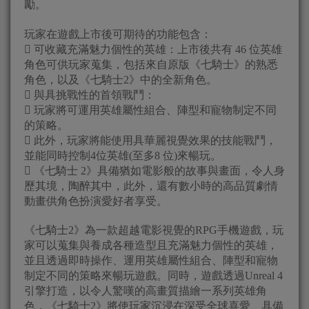
勵。
玩家在遊戲上市後可期待的功能包含：
 可收藏充滿魅力個性的英雄：上市後共有 46 位英雄
角色可供玩家蒐集，包括來自原版《七騎士》的熟悉
角色，以及《七騎士2》中的全新角色。
 與具挑戰性的首領戰鬥：
 玩家將可運用英雄屬性組合、陣型和寵物制定不同
的策略。
 此外，玩家將能使用具華麗視覺效果的技能戰鬥，
並能同時控制4位英雄(至多8 位)來暢玩。
 《七騎士 2》具備猶如電影般的故事與畫面，令人身
歷其境，陶醉其中，此外，還有數小時的高品質劇情
動畫供角色扮演愛好者享受。
《七騎士2》為一款超越電影視覺的RPG手機遊戲，玩
家可以蒐集與養成各種造型且充滿魅力個性的英雄，
並且透過即時操作、運用英雄屬性組合、陣型和寵物
制定不同的策略來暢玩遊戲。同時，遊戲透過Unreal 4
引擎打造，以令人驚嘆的高畫質描繪一系列英雄角
色，《七騎士2》將使玩家沉浸在深受全球喜愛、具備