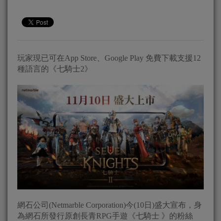
玩家現已可在App Store、Google Play 免費下載支援12
種語言的《七騎士2》
網石公司(Netmarble Corporation)今(10日)盛大宣布，身
為網石所發行原創長青RPG手遊《七騎士 》的粉絲