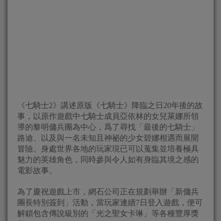
《七騎士2》講述原版《七騎士》降臨之日20年後的故
事，以原作遊戲中七騎士成員亞依林的女兒萊娜所領
導的黎明傭兵團為中心，爲了尋找「最後的七騎士」
路迪、以及與一名未知且神祕的少女碧娜相遇而展開
冒險。身處世界各地的玩家現已可以蒐集並培養極具
魅力的英雄角色，同時參與令人如有身臨其境之感的
電影故事。
為了慶祝遊戲上市，網石公司正在規劃舉辦「新傭兵
團長特別簽到」活動，當玩家連續7日登入遊戲，便可
解鎖包含傳說級別的「光之聖女卡琳」等各種豐厚獎