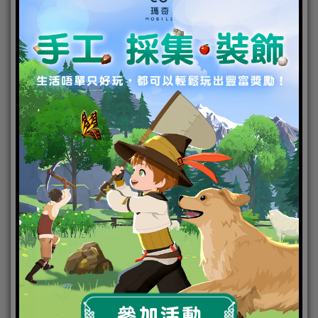
老玩家所熟悉的「任務」與「裝備改修」等要素依然
保留
從原作就存在的「任務」、裝備改修與強化的「明石
的工廠」等鑽研要素預計會在本作中出現。
另外，未來也將實裝記錄戰鬥勝利時掉落與建造得出
的新夥伴的「艦娘圖鑑」，可以確認履歷以及包含中
破等各式插圖，也可在此處聽到艦娘們的語音。此外
還有繼承自原作並改良的新使用者介面。