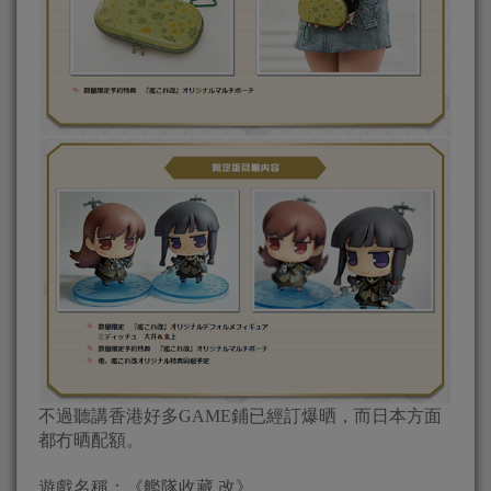
不過聽講香港好多GAME鋪已經訂爆晒，而日本方面
都冇晒配額。
遊戲名稱：《艦隊收藏 改》