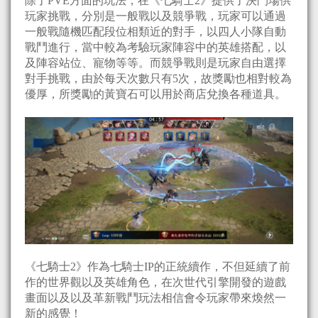
除了PVE方面的玩法，在《七騎士2》提供了決鬥場供
玩家挑戰，分別是一般戰以及競爭戰，玩家可以通過
一般戰隨機匹配段位相類近的對手，以四人小隊自動
戰鬥進行，當中較為考驗玩家陣容中的英雄搭配，以
及陣容站位、寵物等等。而競爭戰則是玩家自由選擇
對手挑戰，由於每天次數只有5次，故獎勵也相對較為
優厚，所獎勵的黃寶石可以用於商店兌換各種道具。
《七騎士2》作為七騎士IP的正統續作，不但延續了前
作的世界觀以及英雄角色，在次世代引擎開發的遊戲
畫面以及以及革新戰鬥玩法相信會令玩家帶來煥然一
新的感覺！