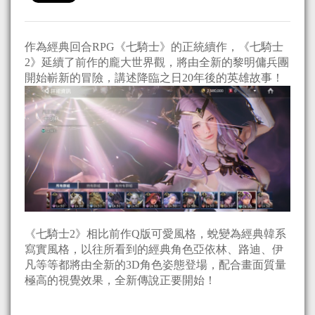
作為經典回合RPG《七騎士》的正統續作，《七騎士
2》延續了前作的龐大世界觀，將由全新的黎明傭兵團
開始嶄新的冒險，講述降臨之日20年後的英雄故事！
《七騎士2》相比前作Q版可愛風格，蛻變為經典韓系
寫實風格，以往所看到的經典角色亞依林、路迪、伊
凡等等都將由全新的3D角色姿態登場，配合畫面質量
極高的視覺效果，全新傳說正要開始！