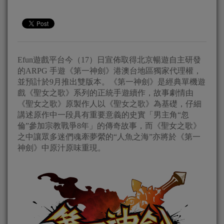
Efun遊戲平台今（17）日宣佈取得北京暢遊自主研發
的ARPG 手遊《第一神劍》港澳台地區獨家代理權，
並預計於9月推出雙版本。《第一神劍》是經典單機遊
戲《聖女之歌》系列的正統手遊續作，故事劇情由
《聖女之歌》原製作人以《聖女之歌》為基礎，仔細
講述原作中一段具有重要意義的史實「男主角“忽
倫”參加宗教戰爭8年」的傳奇故事，而《聖女之歌》
之中讓眾多迷們魂牽夢縈的“人魚之海”亦將於《第一
神劍》中原汁原味重現。