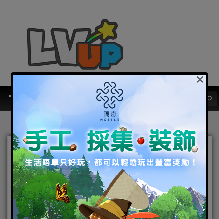
×
Efun遊戲平台取得《第一神
劍》港澳台代理權 Q3上市再
掀風潮！
2015-07-31
|
Android
,
IOS
,
手機遊戲
第一神劍