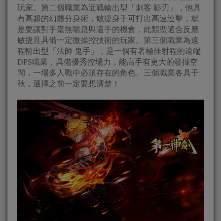
玩家。第二個職業為近戰輸出型「刺客 影刃」，他具
有高超的幻體分身術，敏捷身手可打出高速連擊，就
是要讓對手毫無喘息與還手的機會，此類型適合反應
敏捷且具備一定微操控技術的玩家。第三個職業為遠
程輸出型「法師 鬼手」，是一個有著極佳射程的遠端
DPS職業，具備優秀控場力，能高手有更大的發揮空
間，一場多人戰中必須存在的角色。三個職業各具千
秋，選擇之前一定要想清楚！