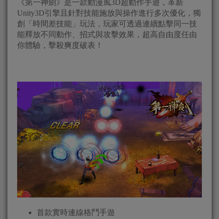
《第一神劍》是一款動漫風3D超動作手遊，革新
Unity3D引擎且針對技能施放與操作進行多次優化，獨
創「時間差技能」玩法，玩家可透過連續點擊同一技
能釋放不同動作、招式與攻擊效果，超高自由度任由
你體驗，擊殺爽度破表！
首款實時連線格鬥手遊