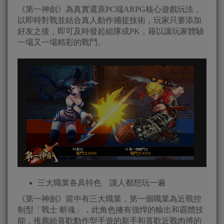
《第一神劍》為真實還原PC端ARPG核心遊戲玩法，
以即時對戰並結合真人動作捕捉技術，玩家只要添加
好友之後，即可及時發起組隊或PK，藉以讓玩家體驗
一場又一場精彩的戰鬥。
三大職業各具特色 讓人都想玩一遍
《第一神劍》當中有三大職業，第一個職業為近戰控
制型「戰士 斬魂」，此角色擁有強悍的輸出和霸體技
能，推薦給喜歡動作型手遊的新手和喜歡近戰肉搏的