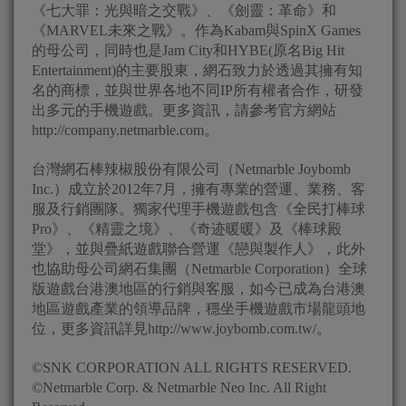
《七大罪：光與暗之交戰》、《劍靈：革命》和
《MARVEL未來之戰》。作為Kabam與SpinX Games
的母公司，同時也是Jam City和HYBE(原名Big Hit
Entertainment)的主要股東，網石致力於透過其擁有知
名的商標，並與世界各地不同IP所有權者合作，研發
出多元的手機遊戲。更多資訊，請參考官方網站
http://company.netmarble.com。
台灣網石棒辣椒股份有限公司（Netmarble Joybomb
Inc.）成立於2012年7月，擁有專業的營運、業務、客
服及行銷團隊。獨家代理手機遊戲包含《全民打棒球
Pro》、《精靈之境》、《奇迹暖暖》及《棒球殿
堂》，並與疊紙遊戲聯合營運《戀與製作人》，此外
也協助母公司網石集團（Netmarble Corporation）全球
版遊戲台港澳地區的行銷與客服，如今已成為台港澳
地區遊戲產業的領導品牌，穩坐手機遊戲市場龍頭地
位，更多資訊詳見http://www.joybomb.com.tw/。
©SNK CORPORATION ALL RIGHTS RESERVED.
©Netmarble Corp. & Netmarble Neo Inc. All Right