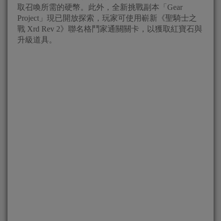
取召喚所需的硬幣。此外，全新挑戰副本「Gear
Project」現已開放探索，玩家可使用嶄新《聖騎士之
戰 Xrd Rev 2》聯名格鬥家通關關卡，以獲取紅寶石與
升級道具。