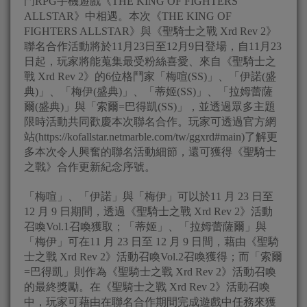
門RPG手機遊戲《THE KING OF FIGHTERS
ALLSTAR》中相遇。本次《THE KING OF
FIGHTERS ALLSTAR》與《聖騎士之戰 Xrd Rev 2》
聯名合作活動將於11月23日至12月9日登場，自11月23
日起，玩家將能蒐集最受粉絲喜愛、來自《聖騎士之
戰 Xrd Rev 2》的6位格鬥家「梅喧(SS)」、「伊諾(盛
典)」、「梅伊(盛典)」、「蒂姬(SS)」、「拉姆蕾薩
爾(盛典)」與「索爾=巴得凱(SS)」，並透過眾多主題
限時活動共同歡慶本次聯名合作。玩家可透過官方網
站(https://kofallstar.netmarble.com/tw/ggxrd#main)了解更
多本次令人興奮的聯名活動細節，還可獲得《聖騎士
之戰》合作更新紀念序號。
「梅喧」、「伊諾」與「梅伊」可以於11 月 23 日至
12 月 9 日期間，透過《聖騎士之戰 Xrd Rev 2》活動
召喚Vol.1召喚獲取；「蒂姬」、「拉姆蕾薩爾」與
「梅伊」可在11 月 23 日至 12 月 9 日間，藉由《聖騎
士之戰 Xrd Rev 2》活動召喚Vol.2召喚獲得；而「索爾
=巴得凱」則作為《聖騎士之戰 Xrd Rev 2》活動召喚
的最終獎勵。在《聖騎士之戰 Xrd Rev 2》活動召喚
中，玩家可藉由在聯名合作期間完成遊戲中任務來獲