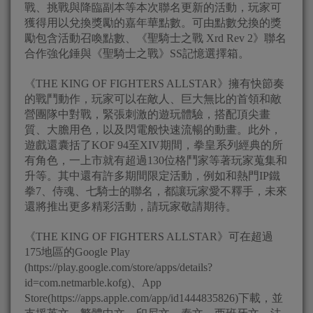
戰、挑戰與降臨副本等本次聯名更新的活動，玩家可
獲得用以兌換獎勵的嘉年華點數。可由點數兌換的獎
勵包含活動召喚點數、《聖騎士之戰 Xrd Rev 2》聯名
合作強化錘與《聖騎士之戰》SS記憶選擇箱。
《THE KING OF FIGHTERS ALLSTAR》擁有快節奏
的戰鬥動作，玩家可以在敵人、巨大無比的首領和敵
營團隊中對戰，緊張刺激的遊玩體驗，搭配頂尖畫
質、大膽用色，以及閃電般快速流暢的動畫。此外，
遊戲還囊括了KOF 94至XIV期間，拳皇系列經典的所
有角色，一上市就有超過130位格鬥家等著玩家蒐集和
升等。其中還有許多期間限定活動，例如和熱門IP鐵
拳7、侍魂、七騎士的聯名，都讓玩家愛不釋手，未來
還將推出更多精彩活動，請玩家敬請期待。
《THE KING OF FIGHTERS ALLSTAR》可在超過
175地區的Google Play
(https://play.google.com/store/apps/details?
id=com.netmarble.kofg)、App
Store(https://apps.apple.com/app/id1444835826)下載，並