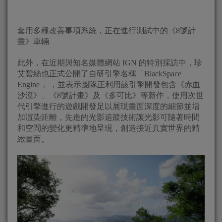
套用多種改善事項系統，正在進行測試中的《8號計
畫》車輛
此外，在近期與知名媒體網站 IGN 的特別採訪中，珍
艾碧絲也正式公開了自研引擎名稱「BlackSpace
Engine 」，並表示團隊正利用該引擎開發包含《赤血
沙漠》、《8號計畫》及《多可比》等新作，使用次世
代引擎進行的遊戲開發足以展現畫面深度的細節並增
加渲染距離，先進的光影追蹤技術讓光影可隨著時間
和空間的變化更精準地呈現，創造接近真實世界的精
緻畫面。