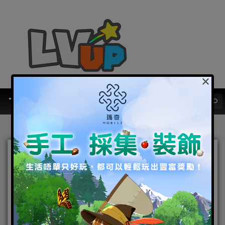
×
珍艾碧絲於 G-STAR 全球遊
戲會議驚喜公開新作《赤血
沙漠》和《8號計畫》的開發
現況