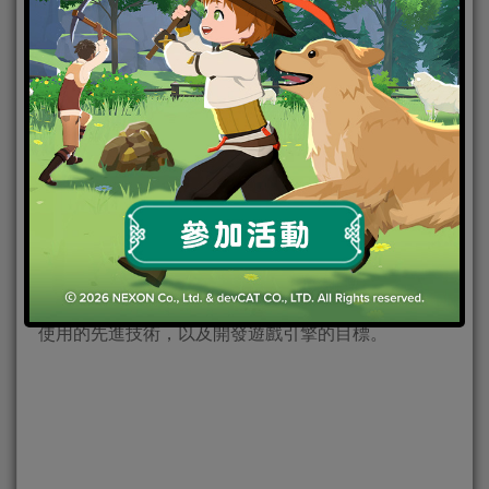
2021-11-25
|
PC
,
PS4
,
XBOX ONE
,
家用遊戲
,
電腦遊戲
韓國遊戲研發商 PearlAbyss 珍艾碧絲於19日參加 「G-
STAR 2021」期間在釜山會展中心舉辦的「G-STAR
全球遊戲會議」進行發表，並公開了珍艾碧絲旗下新
作《赤血沙漠》和《8號計畫》開發中的部分樣貌。
珍艾碧絲首席引擎設計師 Kwanghyeon Go（暫譯：高
光賢）以「次世代引擎開發探究與研討 」為主題進行
了演講，這次演講中珍艾碧絲介紹了次世代遊戲引擎
使用的先進技術，以及開發遊戲引擎的目標。