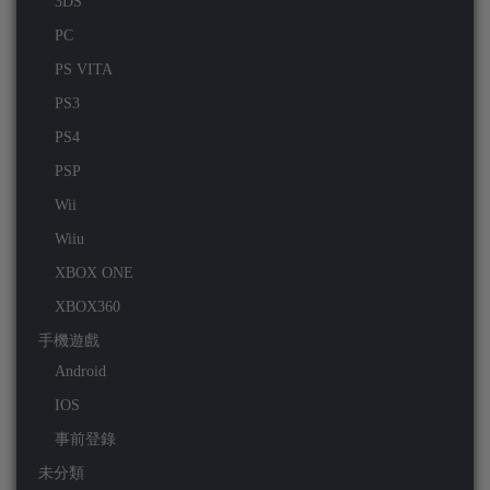
3DS
PC
PS VITA
PS3
PS4
PSP
Wii
Wiiu
XBOX ONE
XBOX360
手機遊戲
Android
IOS
事前登錄
未分類