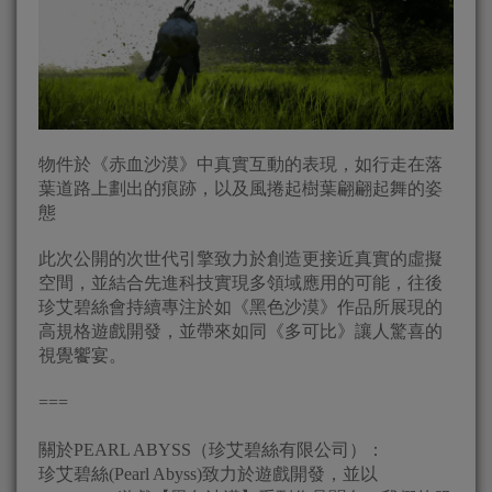
物件於《赤血沙漠》中真實互動的表現，如行走在落
葉道路上劃出的痕跡，以及風捲起樹葉翩翩起舞的姿
態
此次公開的次世代引擎致力於創造更接近真實的虛擬
空間，並結合先進科技實現多領域應用的可能，往後
珍艾碧絲會持續專注於如《黑色沙漠》作品所展現的
高規格遊戲開發，並帶來如同《多可比》讓人驚喜的
視覺饗宴。
===
關於PEARL ABYSS（珍艾碧絲有限公司）：
珍艾碧絲(Pearl Abyss)致力於遊戲開發，並以