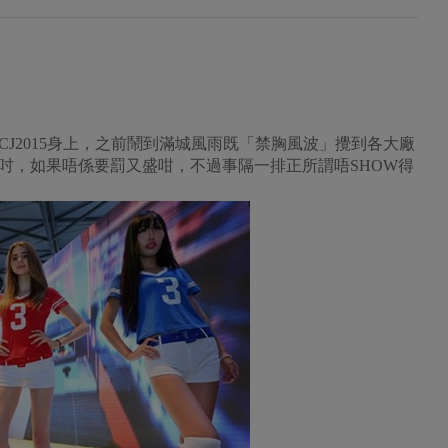
J2015身上，之前鬧到滿城風雨既「禁胸風波」攪到各大廠
吋，如果唔係要罰又盛咁，不過事隔一排正所謂唔SHOW得