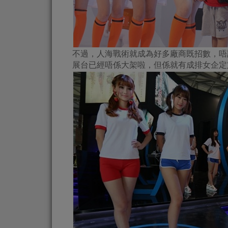
不過，人海戰術就成為好多廠商既招數，唔
展台已經唔係大架啦，但係就有成排女企定