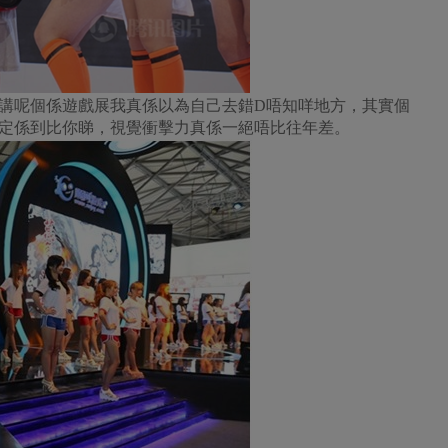
講呢個係遊戲展我真係以為自己去錯D唔知咩地方，其實個
定係到比你睇，視覺衝擊力真係一絕唔比往年差。