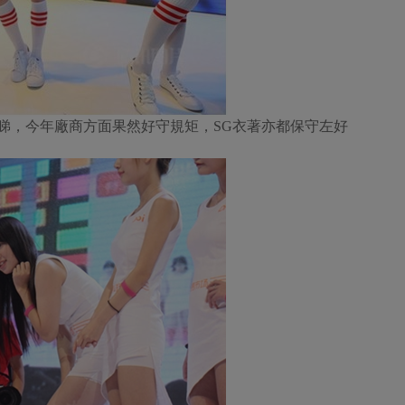
片來睇，今年廠商方面果然好守規矩，SG衣著亦都保守左好