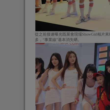
從之前接連曝光既展會現場ShowGirl相
多，“事業線”基本消失晒。