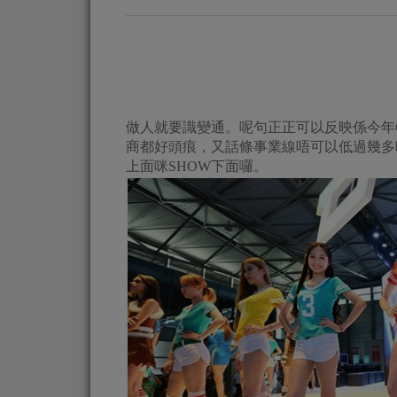
做人就要識變通。呢句正正可以反映係今年C
商都好頭痕，又話條事業線唔可以低過幾多
上面咪SHOW下面囉。