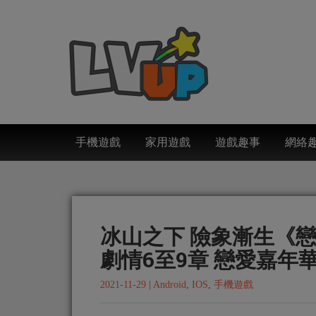
手機遊戲
家用遊戲
遊戲趣事
網絡
冰山之下 險象漸生《
劇情6至9章 戀愛嘉年
2021-11-29
|
Android
,
IOS
,
手機遊戲