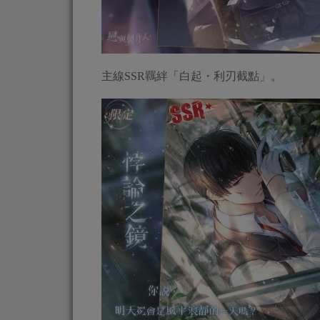
主線SSR羈絆「白起・利刃截點」。