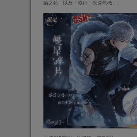
論之鏡」以及「凌肖・疾速危機」。