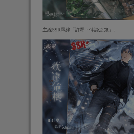
主線SSR羈絆「許墨・悖論之鏡」。