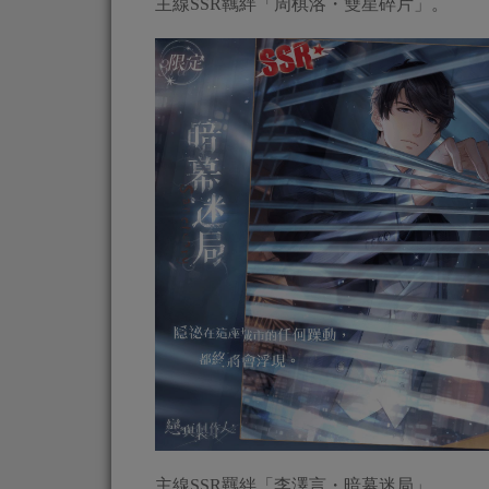
主線SSR羈絆「周棋洛・雙星碎片」。
主線SSR羈絆「李澤言・暗幕迷局」。