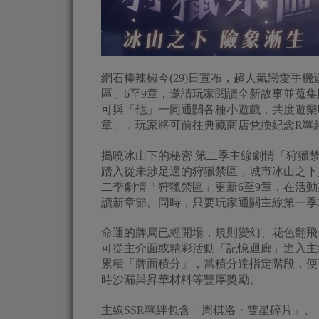
網石棒辣椒今(29)日宣布，超人氣戀愛手
區」6至9章，邀請玩家閱讀全新故事並蒐
可與「他」一同通關各種小遊戲，共度遊樂
章」，玩家將可前往典藏商店兌換紀念R羈
揭曉冰山下的秘密 第二季主線劇情「狩獵
踏入從未涉足過的狩獵禁區，城市冰山之下
二季劇情「狩獵禁區」更新6至9章，在活
讀新章節。同時，只要玩家通關主線第一季2
命運的牌局已經開場，規則變幻、花色翻飛
可從主介面或精彩活動「記憶迴廊」進入主
累積「牌面積分」，當積分達指定階段，便
時沙漏與昇華材料等豐厚獎勵。
主線SSR羈絆包含「周棋洛・雙星碎片」