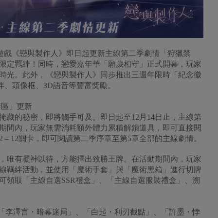
機遊戲《戀與製作人》即日起更新主線第二季劇情「狩獵禁
集限定羈絆！同時，戀愛嘉年華「願歲相守」正式開幕，玩家
時光。此外，《戀與製作人》同步推出三週年限時「紀念徽
絆、頭像框、3D語音等豐富獎勵。
禁區」更新
掩藏的秘密，即將觸手可及。即日起至12月14日止，主線第
動期間內，玩家無需消耗額外體力累積解鎖道具，即可直接閱
 – 12關卡，即可閱讀第二季序章至第5章全部的主線劇情。
，唯有凝神以待，方能擇出致勝王牌。在活動期間內，玩家
線羈絆活動，並使用「魔術手套」與「魔術黑箱」進行切牌
可領取「主線自選SSR禮盒」、「主線自選服裝禮盒」、溯
、「李澤言・暗幕迷局」、「白起・利刃截點」、「許墨・悖