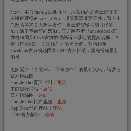
此外，事前預約活動進行中，成功預約的勇士們除了
有機會獲得iPhone 13 Pro、超值豪華虛寶等外，還有永
久翅膀等驚喜大獎等著你，勇士們趕緊呼朋引伴參
加！除了事前預約活動，官方將不定期於Facebook官
方粉絲團及LINE官方帳號舉辦一系列的豐富活動，喜
愛《奇蹟MU：正宗續作》的勇士們，敬請鎖定
Facebook官方粉絲團及LINE官方帳號，搶先得知最新
消息！
更多關於《奇蹟MU：正宗續作》的最新資訊，請參考
官方粉絲團：
Google Play菁英封測：
連結
事前登錄網站：
連結
官方粉絲團：
連結
Google Play預約連結：
連結
App Store預約連結：
連結
LINE官方帳號：
連結