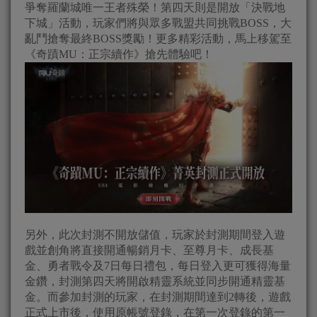
爭奪羅蘭城唯一王者殊榮！第四天則是開放「決戰地
下城」活動，玩家們將與眾多戰盟共同挑戰BOSS，大
亂鬥搶奪最終BOSS獎勵！更多精彩活動，馬上移駕至
《奇蹟MU：正宗續作》搶先體驗吧！
另外，此次封測不開放儲值，玩家於封測期間登入遊
戲並創角將直接開通暢銷月卡、至尊月卡、成長基
金、勇者戰令及7日每日禮包，每日登入更可獲得海量
金鑽，封測第四天將開啟精靈系統並同步開通精靈基
金。而參加封測的玩家，在封測期間達到2轉後，遊戲
正式上市後，使用原帳號登錄，在第一次登錄的第一