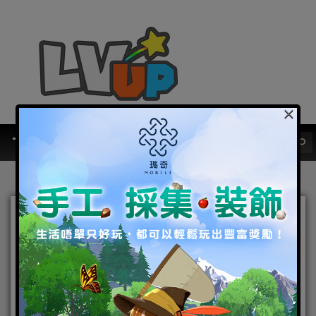
×
《奇蹟MU：正宗續作》限
量菁英封測正式啟動！ 遊戲
首波代言人「動力火車」與
趣味幕後花絮搶先曝光！