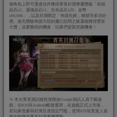
個角色上即可透過信件獲得菁英封測專屬獎勵「祝福
晶石x2、靈魂晶石x1、生命晶石x20、金幣
x66,666」，以及封測限定「奇蹟先鋒」稱號等多項好
禮。搶先體驗奇蹟大陸的魔幻壯闊之餘還能獲得豐富
大獎，這麼難得的機會，玩家們趕緊把握機會！
※ 本次菁英測試雖然僅開放Google測試人員下載遊
戲，但iOS與Android帳號通用，在遊戲正式上市後，
若玩家曾參與封測且達指定門檻，使用iOS裝置進入遊
戲也能獲得菁英封測專屬獎勵。