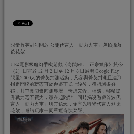
限量菁英封測開啟 公開代言人「動力火車」與拍攝幕
後花絮
UE4電影級魔幻手機遊戲《奇蹟MU：正宗續作》於今
（2）日宣於 12 月 2 日至 12 月 8 日展開 Google Play
限量2,000人的菁英封測活動，凡參與菁英封測且達到
指定門檻的玩家可於遊戲正式上線後，獲得諸多好
禮，其中更包含封測專屬「奇蹟先鋒」稱號，輕鬆提
升戰力毫不費力，贏在起跑點！同時揭曉遊戲首波代
言人「動力火車」與其信念，並率先曝光代言人趣味
花絮，邀請玩家一同重返奇蹟榮耀。