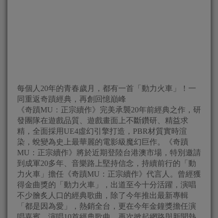
每個人20年的青春歲月，都有一首「動力火車」！一
同重返奇蹟經典，再創回憶巔峰
《奇蹟MU：正宗續作》完美承襲20年前經典之作，研
發團隊在遊戲品質、遊戲畫面上不斷鑽研、精益求
精，全面採用UE4虛幻引擎打造，PBR材質實時渲
染，蛻變為史上最華麗的電影級魔幻巨作。《奇蹟
MU：正宗續作》將於近期登陸台港澳市場，特別邀請
到成軍20多年、音樂路上堅持信念，持續前行的「動
力火車」擔任《奇蹟MU：正宗續作》代言人。曾經獲
得金曲獎的「動力火車」，出道至今十分活躍，演唱
不少膾炙人口的經典歌曲，除了今年推出最新專輯
「都是因為愛」，熱銷全台，更在今年金鐘獎擔任演
唱嘉賓，演唱10首經典歌曲，再次掀起網路與新聞熱