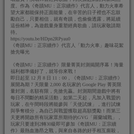
度。作為《奇蹟MU：正宗續作》代言人，動力火車希
望大家都能保持正面能量，在辛苦的日子裡也不忘鼓
勵自己，只要相信，就有奇蹟，也偷偷透露，將延續
這份精神，為遊戲量身重塑經典歌曲，請玩家敬請期
待。
https://youtu.be/HDpn2RPyau0
《奇蹟MU：正宗續作》代言人「動力火車」趣味花絮
搶先曝光
《奇蹟MU：正宗續作》限量菁英封測揭開序幕！海量
福利都準備好了，就等你來戰！
即日起至 12 月 8 日 11：00，《奇蹟MU：正宗續作》
展開為期 7 天限量 2,000 名玩家的 Google Play 菁英限
量封測，名額有限，先搶先贏。封測期間遊戲中將有
每日不間斷的精采活動，如第二天起，凡加入戰盟的
玩家，在午間時段將能參與「天使試煉」，進行試煉
與爭奪積分，為自己與戰盟獲取超高額獎勵！而第三
天更將開啟所有玩家眾所期待的GVG「羅蘭城戰」，
玩家只要達到2轉30級即可參加《奇蹟MU：正宗續
作》最熱血激昂之戰，與來自各路的好手相互廝殺，