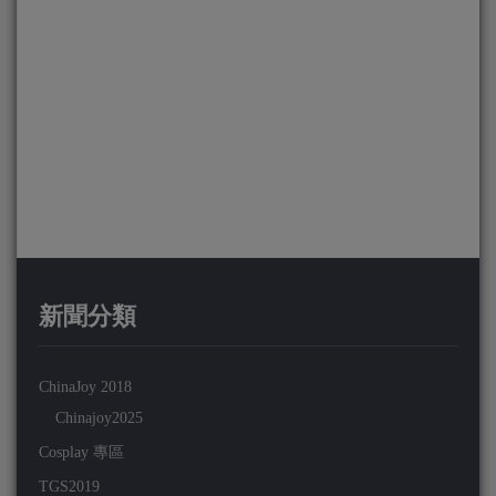
新聞分類
ChinaJoy 2018
Chinajoy2025
Cosplay 專區
TGS2019