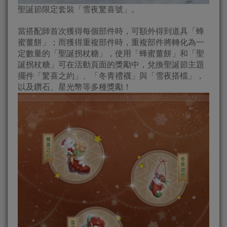
聖誕節限定套裝「雪夜驚喜號」。
當搭配師首次獲得每個部件時，可額外得到道具「蜂
蜜薑餅」；而獲得重複部件時，重複部件將轉化為一
定數量的「聖誕拐杖糖」，使用「蜂蜜薑餅」和「聖
誕拐杖糖」可在活動頁面的獎勵中，兌換聖誕節主題
擺件「驚喜之約」、「冬青禮襪」與「雪夜搭檔」，
以及鑽石、星光幣等多種獎勵！