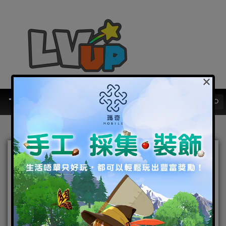
×
為暖暖獻上生日祝福！ 聖夜
列車 即將啟航《奇迹暖暖》
聖誕節限定套裝限時登場
2021-12-06
|
Android
,
IOS
,
好康活動
,
手機遊戲
,
焦點新聞