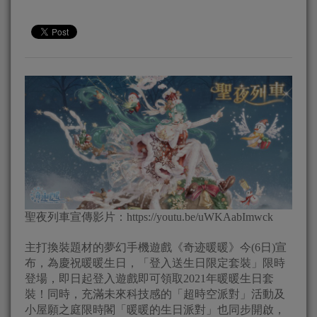
聖夜列車宣傳影片：https://youtu.be/uWKAabImwck
主打換裝題材的夢幻手機遊戲《奇迹暖暖》今(6日)宣
布，為慶祝暖暖生日，「登入送生日限定套裝」限時
登場，即日起登入遊戲即可領取2021年暖暖生日套
裝！同時，充滿未來科技感的「超時空派對」活動及
小屋願之庭限時閣「暖暖的生日派對」也同步開啟，