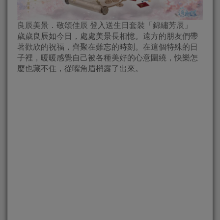
良辰美景．敬頌佳辰 登入送生日套裝「錦繡芳辰」
歲歲良辰如今日，處處美景長相憶。遠方的朋友們帶
著歡欣的祝福，齊聚在難忘的時刻。在這個特殊的日
子裡，暖暖感覺自己被各種美好的心意圍繞，快樂怎
麼也藏不住，從嘴角眉梢露了出來。