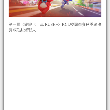
第一屆《跑跑卡丁車 RUSH+》KCL校園聯賽秋季總決
賽即刻點燃戰火！