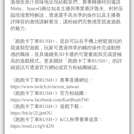
激感受原汁原味地呈現給觀眾們，賽事轉播特別邀請
Multy、SpaceQ兩位知名主播與專業賽評魯夫、村村蒞
臨現場實時解說，透過選手高水準的操作以及主播賽
評陣容的激情講解賽況，讓粉絲們完整感受競速遊戲
的魅力。
「跑跑卡丁車RUSH+」是款可以在手機上輕鬆遊玩的
競速類型遊戲，玩家可透過簡單的觸控操作完成動態
感的飄移，並具備媲美3D卡通的可愛畫面與完成度極
高的遊戲模式。更多關於「跑跑卡丁車RUSH+」的詳
細資訊可透過官方網站或官方粉絲團確認。
《跑跑卡丁車RUSH+》賽事直播網址：
https://www.twitch.tv/nexon_taiwan
《跑跑卡丁車RUSH+》官方粉絲團：
https://www.facebook.com/KartRushTW/
《跑跑卡丁車RUSH+》遊戲下載：
https://bit.ly/2LjjmOU
《跑跑卡丁車RUSH+》KCL秋季賽事規章：
https://reurl.cc/rgV42N