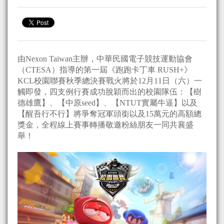
由Nexon Taiwan主辦，中華民國電子競技運動協會
（CTESA）指導的第一屆《跑跑卡丁車 RUSH+》
KCL校園聯賽秋季總決賽戰火將於12月11日（六）一
觸即發，四支例行賽成功脫穎而出的校園隊伍：【樹
德雄鷹】、【中原seed】、【NTUT實屬牛逼】以及
【醒吾行不行】將爭奪冠軍頭銜以及15萬元的高額總
獎金，全程線上賽事轉播敬邀粉絲朋友一同共襄盛
舉！