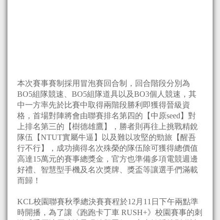
本次賽事賽制採用冒泡賽回合制，回合階段分別為
BO5組隊競速、BO5組隊道具以及BO3個人競速，其
中一方率先於比賽中取得兩階段勝利即獲得晉級資
格，首場對陣將會由聯賽排名第四的【中原seed】對
上排名第三的【樹德雄鷹】，勝者則再往上挑戰精銳
隊伍【NTUT實屬牛逼】以及難以攻堅的勁旅【醒吾
行不行】，成功摘得名次殊榮的隊伍除可獲得總價值
高達15萬元的賽事總獎金，官方也準備多項電競週邊
好禮、智慧型手機及名次獎牌、獎盃等讓選手們滿載
而歸！
KCL校園聯賽秋季總決賽賽程於12月11日下午兩點準
時開播，為了讓《跑跑卡丁車 RUSH+》校園賽事的刺