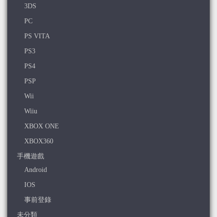
3DS
PC
PS VITA
PS3
PS4
PSP
Wii
Wiiu
XBOX ONE
XBOX360
手機遊戲
Android
IOS
事前登錄
未分類