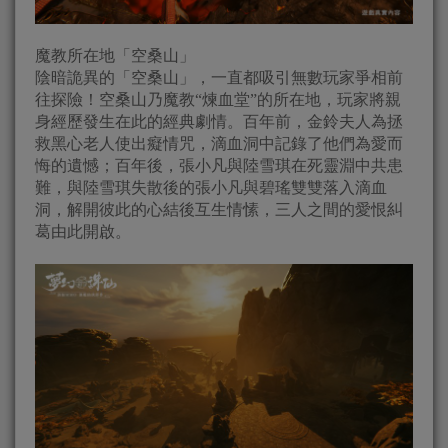
魔教所在地「空桑山」
陰暗詭異的「空桑山」，一直都吸引無數玩家爭相前
往探險！空桑山乃魔教“煉血堂”的所在地，玩家將親
身經歷發生在此的經典劇情。百年前，金鈴夫人為拯
救黑心老人使出癡情咒，滴血洞中記錄了他們為愛而
悔的遺憾；百年後，張小凡與陸雪琪在死靈淵中共患
難，與陸雪琪失散後的張小凡與碧瑤雙雙落入滴血
洞，解開彼此的心結後互生情愫，三人之間的愛恨糾
葛由此開啟。