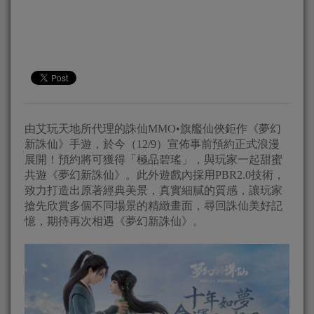
由艾玩天地所代理的誅仙MMO•旗艦仙俠鉅作《夢幻
新誅仙》手遊，於今（12/9）宣佈事前預約正式浪漫
展開！預約將可獲得「極品碧瑤」，與玩家一起甜蜜
共遊《夢幻新誅仙》。此外遊戲內採用PBR2.0技術，
致力打造出原著經典美景，真實細膩的質感，讓玩家
搶先欣賞多個不同場景的精緻畫面，尋回誅仙美好記
憶，期待再次相遇《夢幻新誅仙》。