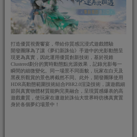
打造優質視覺饗宴，帶給你質感沉浸式遊戲體驗
開發團隊為了讓《夢幻新誅仙》手遊中的光影動態呈
現更為真實，因此運用優質創新技術，基於視錐
Clustered劃分的實時動態點光源效果，記錄光影每一
瞬間的細微變化。同一場景不同面貌，玩家在白天及
黑夜所觀賞的景色將截然不同。此外，開發團隊使用
HDR高動態範圍技術結合PBR2.0渲染技術，讓遊戲細
節與真實物體材質能夠完美融合，呈現質感爆表的高
遊戲畫質，使玩家在遨遊於誅仙大世界時彷彿真實置
身於各個夢幻場景中！