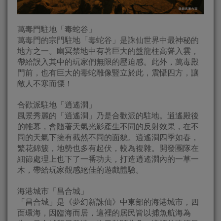
萬毒門駐地「毒蛇谷」
萬毒門的宗門駐地「毒蛇谷」是誅仙世界中最神秘的
地方之一。幽冥禁地中有著巨大的盤龍柱高聳入雲，
帶給誤入其中的玩家們無限的壓迫感。此外，萬毒殿
門前，也有巨大的毒蛇雕像豎立於此，震懾四方，讓
敵人不寒而慄！
合歡派駐地「逍遙澗」
風景秀麗的「逍遙澗」乃是合歡派的駐地。逍遙殿後
的帷幕，會隨著天氣光影產生不同的反射效果，在不
同的天氣下擁有截然不同的面貌。逍遙澗四季如春，
繁花錦簇，地勢也多有起伏，較為複雜。開發團隊在
細節處理上也下了一番功夫，打造逍遙澗內的一草一
木，帶給玩家觀感絕佳的遊戲體驗。
海港城市「昌合城」
「昌合城」是《夢幻新誅仙》中東部的海港城市，四
面環海，因臨海而居，這裡的居民皆以捕魚航海為