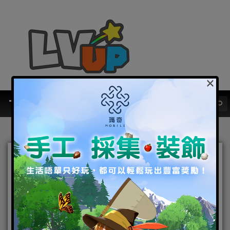
×
相約與你再次相遇，《夢幻
新誅仙》手遊事前預約12月9
日浪漫開啟 從草廟村初識到
魚燈夜色，PBR2.0真實遊戲
質感美景搶先看