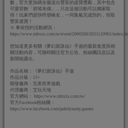
數，官方更加碼全服送出豐富的虛寶獎勵，其中包含
可愛背飾「碧瑤布偶」，只在這個活動可以獨家取
得！玩家們趕快呼朋喚友，一同集氣完成預約，領取
豐富虛寶！
※ 事前預約活動網頁：
https://www.mhxzx.com.tw/event/2000200/2021120901/index.ht
想知道更多有關《夢幻新誅仙》手遊的最新進度與相
關活動內容，可隨時關注官方公告、粉絲團訊息以及
新聞稿露出。
作品名稱：《夢幻新誅仙》手遊
作品分級：15+
開發廠商：完美世界遊戲
代理廠商：艾玩天地
官方網站： https://www.mhxzx.com.tw/
官方Facebook粉絲團：
https://www.facebook.com/jadedynasty.games