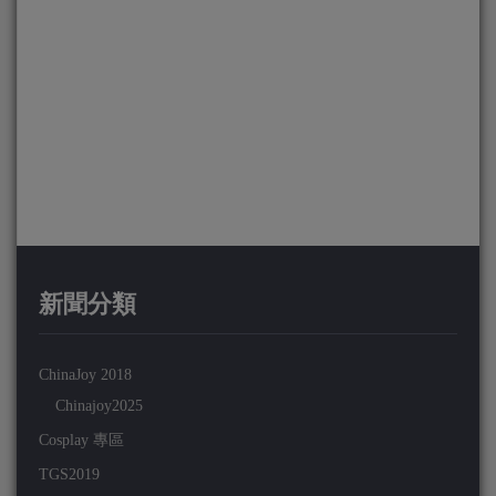
新聞分類
ChinaJoy 2018
Chinajoy2025
Cosplay 專區
TGS2019