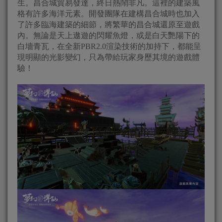
生。昌合城貿易發達，終日熱鬧非凡。這裡的建築風
格有許多海洋元素。開發團隊在建構昌合城時也加入
了許多臨海建築的細節，將繁華的昌合城還原至遊戲
內。無論是天上遨遊的閃耀魚燈，或是白天艷陽下的
白墻青瓦，在全新PBR2.0渲染技術的加持下，都能呈
現明顯的光影變幻，只為帶給玩家身歷其境的遊戲體
驗！