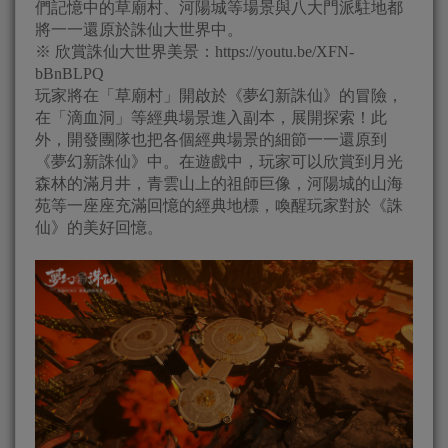
們記憶中的草廟村、河陽城等場景與八大門派駐地都
將一一還原於誅仙大世界中。
※ 欣賞誅仙大世界美景：https://youtu.be/XFN-
bBnBLPQ
玩家將在「草廟村」開啟於《夢幻新誅仙》的冒險，
在「滴血洞」等經典場景進入副本，展開探索！此
外，開發團隊也把各個經典場景的細節一一還原到
《夢幻新誅仙》中。在遊戲中，玩家可以欣賞到月光
森林的滿月井，青雲山上的祖師巨像，河陽城的山海
苑等一座座充滿回憶的經典地標，喚醒玩家對於《誅
仙》的美好回憶。