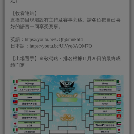
定）
【收看連結】
直播節目現場設有主持及賽事旁述。請各位按自己喜
好的語言一同享受賽事。
英語：https://youtu.be/UQbj6mnkhf4
日本語：https://youtu.be/UlVyq8AQM7Q
【出場選手】※敬稱略・排名根據11月20日的最終成
績而定