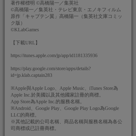
著作權標明 ©高橋陽一／集英社
©高橋陽一／集英社・テレビ東京・エノキフィルム
原作「キャプテン翼」高橋陽一（集英社文庫コミッ
ク版）
©KLabGames
【下載URL】
https://itunes.apple.com/jp/app/id1181335936
https://play.google.com/store/apps/details?
id=jp.klab.captain283
※Apple與Apple Logo、Apple Music、iTunes Store為
Apple Inc.於美國以及其他國家註冊的商標。
App Store為Apple Inc.的服務名稱。
※Android、Google Play、Google Play Logo為Google
LLC的商標。
※其他記載的公司名稱、商品名稱與服務名稱為各公
司商標或已註冊商標。