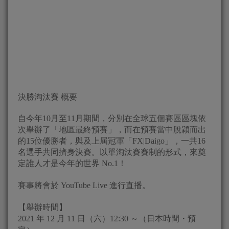
決勝淘汰賽 概要
自今年10月至11月期間，分別在全球五個賽區區塊依
次舉辦了「地區最終預賽」，而在預賽當中脫穎而出
的15位優勝者，與及上屆冠軍「FX|Daigo」，一共16
名選手共同擠身決賽。以單淘汰賽賽制的形式，來奠
定誰人才是今年的世界 No.1！
賽事將會於 YouTube Live 進行直播。
【舉辦時間】
2021 年 12 月 11 日（六）12:30 ～（日本時間・預