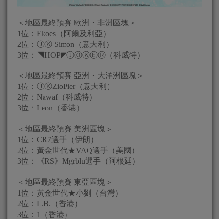
＜地區最終預賽 歐洲・非洲區塊＞
1位：Ekoes（阿爾及利亞）
2位：ⒿⓀ Simon（意大利）
3位：◥HOP◤ⒿⓄⓀⒺⓇ（科威特）
＜地區最終預賽 亞洲・大洋洲區塊＞
1位：ⒿⓀZioPier（意大利）
2位：Nawaf（科威特）
3位：Leon（香港）
＜地區最終預賽 美洲區塊＞
1位：CR7選手（伊朗）
2位：黃金世代★VAQ選手（美國）
3位：《RS》Mgrblu選手（阿根廷）
＜地區最終預賽 東亞區塊＞
1位：黃金世代★小劉（台灣）
2位：L.B.（香港）
3位：1（香港）