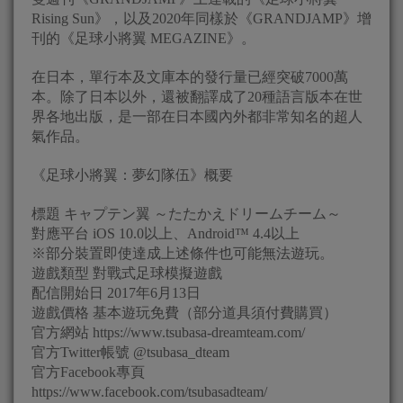
Rising Sun》，以及2020年同樣於《GRANDJAMP》增
刊的《足球小將翼 MEGAZINE》。
在日本，單行本及文庫本的發行量已經突破7000萬
本。除了日本以外，還被翻譯成了20種語言版本在世
界各地出版，是一部在日本國內外都非常知名的超人
氣作品。
《足球小將翼：夢幻隊伍》概要
標題 キャプテン翼 ～たたかえドリームチーム～
對應平台 iOS 10.0以上、Android™ 4.4以上
※部分裝置即使達成上述條件也可能無法遊玩。
遊戲類型 對戰式足球模擬遊戲
配信開始日 2017年6月13日
遊戲價格 基本遊玩免費（部分道具須付費購買）
官方網站 https://www.tsubasa-dreamteam.com/
官方Twitter帳號 @tsubasa_dteam
官方Facebook專頁
https://www.facebook.com/tsubasadteam/