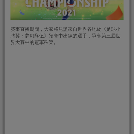
賽事直播期間，大家將見證來自世界各地於《足球小
將翼：夢幻隊伍》預賽中出線的選手，爭奪第三屆世
界大賽中的冠軍殊榮。