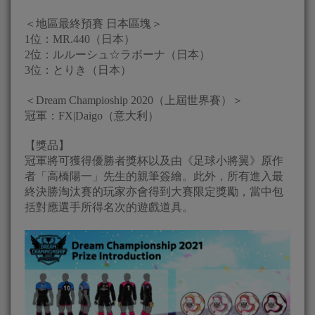
＜地區最終預賽 日本區塊＞
1位：MR.440（日本）
2位：ルルーシュ☆ラボーナ（日本）
3位：とりき（日本）
＜Dream Champioship 2020（上屆世界賽）＞
冠軍：FX|Daigo（意大利）
【獎品】
冠軍將可獲得優勝者獎杯以及由《足球小將翼》原作
者「高橋陽一」先生的親筆簽繪。此外，所有進入最
終決勝淘汰賽的玩家亦會得到大賽限定獎勵，當中包
括對應選手所得名次的遊戲道具。