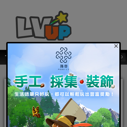
×
《足球小將翼：夢幻隊伍》
於12月11日直播「Dream
Championship 2021」決勝
淘汰賽！一同見證第3屆世界
No.1選手誕生