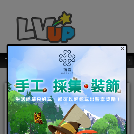
×
宇多田光第 8 張錄音室專輯
及線上演唱會公開 熱門單
曲“君に夢中”音樂視頻今天
發布