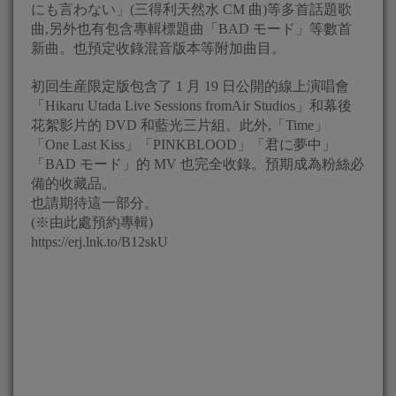
にも言わない」(三得利天然水 CM 曲)等多首話題歌
曲,另外也有包含專輯標題曲「BAD モード」等數首
新曲。也預定收錄混音版本等附加曲目。
初回生産限定版包含了 1 月 19 日公開的線上演唱會
「Hikaru Utada Live Sessions fromAir Studios」和幕後
花絮影片的 DVD 和藍光三片組。此外,「Time」
「One Last Kiss」「PINKBLOOD」「君に夢中」
「BAD モード」的 MV 也完全收錄。預期成為粉絲必
備的收藏品。
也請期待這一部分。
(※由此處預約專輯)
https://erj.lnk.to/B12skU