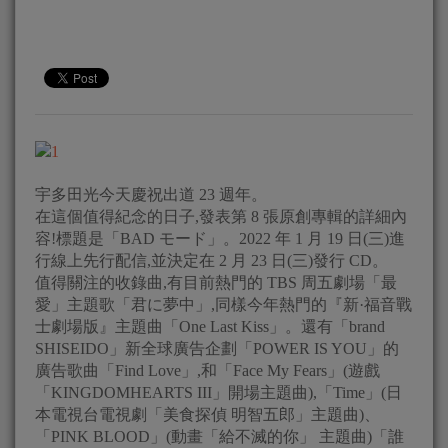
宇多田光今天慶祝出道 23 週年。
在這個值得紀念的日子,發表第 8 張原創專輯的詳細內
容!標題是「BAD モード」。2022 年 1 月 19 日(三)進
行線上先行配信,並決定在 2 月 23 日(三)發行 CD。
值得關注的收錄曲,有目前熱門的 TBS 周五劇場「最
愛」主題歌「君に夢中」,同樣今年熱門的『新·福音戰
士劇場版』主題曲「One Last Kiss」。還有「brand
SHISEIDO」新全球廣告企劃「POWER IS YOU」的
廣告歌曲「Find Love」,和「Face My Fears」(遊戲
「KINGDOMHEARTS III」開場主題曲),「Time」(日
本電視台電視劇「美食探偵 明智五郎」主題曲)、
「PINK BLOOD」(動畫「給不滅的你」 主題曲)「誰