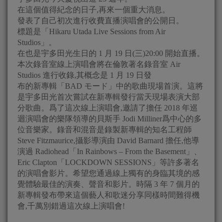
在這個值得紀念的日子,再來一個重大消息。
發表了自己初次進行收費直播演唱會的公開日。
標題是「Hikaru Utada Live Sessions from Air
Studios」。
在也是宇多田光生日的 1 月 19 日(三)20:00 開始直播。
本次錄音室線上演唱會將在倫敦著名錄音室 Air
Studios 進行收錄,其概念是 1 月 19 日發
布的新專輯「BAD モード」中的歌曲現場首演。這將
是宇多田光首次嘗試在新專輯發行當天現場表演大部
分歌曲。爲了這次線上演唱會,邀請了擔任 2018 年巡
迴演唱會的樂隊領導的貝斯手 Jodi Milliner爲中心的多
位音樂家。錄音和混音是錄製新專輯的知名工程師
Steve Fitzmaurice,攝影導演由 David Barnard 擔任,他導
演過 Radiohead「In Rainbows – From the Basement」、
Eric Clapton「LOCKDOWN SESSIONS」等許多著名
的演唱會影片。希望您通過線上獨有的身臨其境的感
覺體驗最佳的演奏、聲音和影片。時隔 3 年 7 個月的
新專輯發布帶來這個藝人和歌迷分享同樣時間難得機
會,千萬別錯過這次線上演唱會!