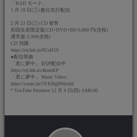
「BAD モード」
1 月 19 日(三) 數位先行配信
2 月 23 日(三) CD 發售
初回生産限定版:CD+DVD+BD 6,800 円(含稅)
通常版:3,300(含稅)
CD 預購
https://erj.lnk.to/0UsH19
●配信單曲
「君に夢中」 好評配信中
https://erj.lnk.to/4knmEP
「君に夢中」 Music Video:
https://youtu.be/5YKBgBMynbI
* YouTube Premiere 12 月 9 日(四) AM0:00