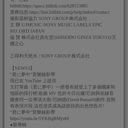
bilibili:https://space.bilibili.com/628533885
票務信息:https://link.bilibili.com/p/help/index#/contact
撮影器材協力 SONY GROUP 株式会社
主 辦 U3MUSIC /SONY MUSIC LABELS EPIC
RECORD JAPAN
協 賛 株式会社資生堂(SHISEIDO GINZA TOKYO)/王
國之心
三得利天然水 / SONY GROUP 株式会社
【NEWS3】
“君に夢中”音樂錄影帶
現已在 YouTube 上提供
主打單曲《君に夢中》一經發布就登上了多個國家和
地區的排行榜,歌曲 MV 也於今日出爐!它由與在線音
樂會同一位導演大衛·巴納德(David Barnard)創作,並附
有表演片段,這也使其成為該節目的出色預告片!
“君に夢中”音樂錄影帶
https://youtu.be/5YKBgBMynbI
●新專輯