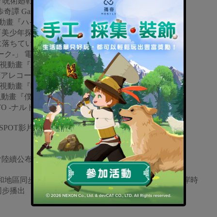
 電視動畫『呪術廻戦』第2季 片尾曲
Game of Laplace』 片尾曲
視動畫『ハイキュー!!』主題曲
電視動畫『美少年探偵団』主題歌
k「世界は恋に落ちている」 電視動畫『アオハライド』主題曲
-インヴォーク-」 電視動畫『機動戦士ガンダムSEED』主題曲
vel」 電視動畫『東京喰種トーキョーグール』主題曲
畫『マギアレコード 魔法少女まどか☆マギカ外伝』主題曲
ICE」 電視動畫『呪術廻戦』第2季 主題曲
」 電視動畫『僕のヒーローアカデミア』第4期主題曲
TO -ナルト-』主題曲
SPOT影片也於今日公開，帶你一窺本次盛典。
）上也會陸續公布歌手們的介紹與留言。敬請期待。
0個國家和地區同步播出。另外本活動的濃縮精華版將於美國西岸時
球同步播出 （中國大陸除外）。