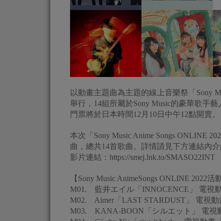
以動畫主題曲為主題的線上音樂祭「Sony Music 
舉行，14組所屬於Sony Music的豪華歌
門票將於日本時間12月10日中午12點開賣。
本次「Sony Music Anime Songs 
曲，總共14首歌曲。詳情請見下方連結內
影片連結：https://smej.lnk.to/SMASO22INT
【Sony Music AnimeSongs ONLINE 2
M01. 藍井エイル「INNOCENCE」 電視動畫『Swo
M02. Aimer「LAST STARDUST」 電視動畫『Fat
M03. KANA-BOON「シルエット」 電