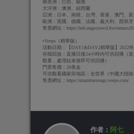
南美洲：巴西、秘魯
大洋洲：澳洲、紐西蘭
亞洲：日本、南韓、台灣、香港、澳門、新
歐洲：英國、德國、法國、義大利、西班牙
售票網址：https://intl.stagecrowd.live/smaso20
•Veeps（精華版）
活動日期：【DAY1&DAY2精華版】2022
存檔回放：直播日後24小時內可供回播（
觀看，處理結束後即可供回播）
門票售價：20美金
可供觀看國家與地區：全世界（中國大陸除
售票網址：https://smanimesongs.veeps.com/
作者：
阿七