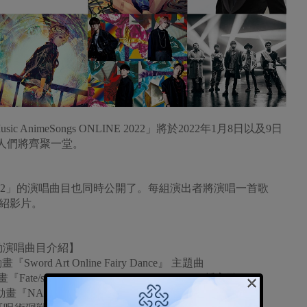
AnimeSongs ONLINE 2022」將於2022年1月8日以及9日
手藝人們將齊聚一堂。
ONLINE 2022」的演唱曲目也同時公開了。每組演出者將演唱一首歌
介紹影片。
022活動演唱曲目介紹】
rd Art Online Fairy Dance』 主題曲
×
e/stay night [Unlimited Blade Works]』插入歌
視動畫『NARUTO-ナルト- 疾風伝』主題曲