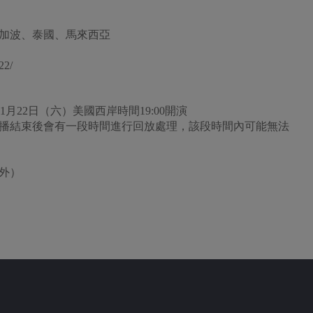
加波、泰國、馬來西亞
22/
年1月22日（六）美國西岸時間19:00開演
直播結束後會有一段時間進行回放處理，該段時間內可能無法
外）