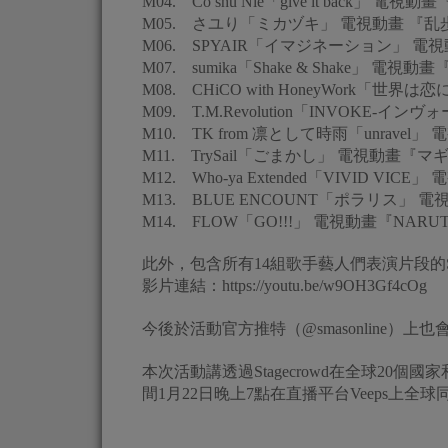
M04. Cö shu Nie「give it back」
M05. さユり「ミカヅキ」 電視動畫 『乱歩奇譚 
M06. SPYAIR「イマジネーション」 電
M07. sumika「Shake & Shake」 
M08. CHiCO with HoneyWor
M09. T.M.Revolution「INVOKE
M10. TK from 凛として時雨「unra
M11. TrySail「ごまかし」 電視動
M12. Who-ya Extended「VIVID V
M13. BLUE ENCOUNT「ポラリス
M14. FLOW「GO!!!」 電視動畫『NARU
此外，包含所有14組歌手藝人們表演片段的
影片連結：https://youtu.be/w9OH3Gf4cOg
今後於活動官方推特（@smasonline
本次活動講透過Stagecrowd在全球2
間1月22日晚上7點在直播平台Veeps上全