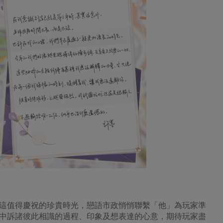
這值得慶祝的珍貴時光，戀語市政悄悄聯繫「他」為玩家準
中訴諸彼此相識的過程、印象及想表達的心意，期待玩家盡