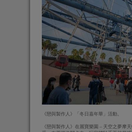
《戀與製作人》「冬日嘉年華」活動。
《戀與製作人》在麗寶樂園 – 天空之夢