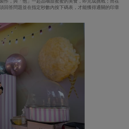
製作，與「他」一起品嚐甜蜜蜜的美食，即完成挑戰；而在
須回答問題並在指定秒數內按下碼表，才能獲得通關的印章