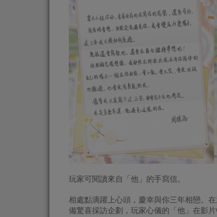
玩家可閱讀來自「他」的手寫信。
相處點滴躍上心頭，慶幸與你三年相戀。在
備驚喜採訪企劃，玩家心儀的「他」在影片