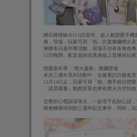
網石棒辣椒今(13)日宣布，超人氣戀愛手
典」登場，玩家可與「他」共賞燦爛煙火及
舉辦冬日嘉年華活動，現場不但有各角色專
12日晚間，配音老師也透過線上直播與玩
戀愛嘉年華 「煙火盛典」燦爛登場
本次三週年系列活動中，全服累計許願進度達
12月14日止，玩家可與「他」攜手前往
「流雲露臺」動態背景也將有煙火升空特效
交疊的心聲訴諸筆尖，一起埋下此刻心語，
將會觸發特別的三週年紀念事件，同時，玩