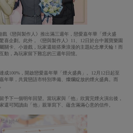
機遊戲《戀與製作人》推出滿三週年，戀愛嘉年華「煙火盛
驚喜企劃。此外，《戀與製作人》11、12日於台中麗寶樂園
屬關卡、小遊戲，玩家還能搭乘浪漫的主題紀念摩天輪！而
家互動，為玩家留下難忘的三週年回憶。
成100%，開啟戀愛嘉年華「煙火盛典」。12月12日起至
戀愛嘉年華，共賞戀語市特別準備、燦爛綻放的煙火盛典。而
。
留予下一個明年回望。當玩家與「他」欣賞完煙火演出後，
家還可閱讀由「他」親筆寫下、蘊含滿滿心意的信件。