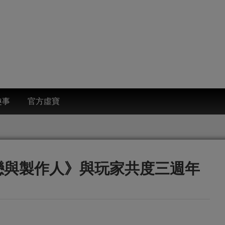
趣事
官方虛寶
《戀與製作人》與玩家共度三週年