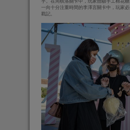
乎。在周棋洛關卡中，玩家體驗手工棉花糖
一向十分注重時間的李澤言關卡中，玩家必
戳記。