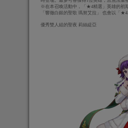
時登場。最多可各獲得1位英雄，且無法重
※在本召喚活動中，「★4精選」英雄的初
「響徹白銀的聖歌 瑪努艾拉」 也會以「★
優秀雙人組的聖夜 莉絲緹亞