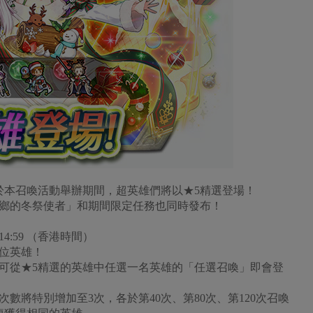
於本召喚活動舉辦期間，超英雄們將以★5精選登場！
鄉的冬祭使者」和期間限定任務也同時發布！
16 14:59 （香港時間）
位英雄！
，可從★5精選的英雄中任選一名英雄的「任選召喚」即會登
數將特別增加至3次，各於第40次、第80次、第120次召喚