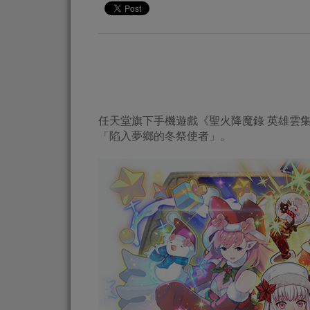
任天堂旗下手機遊戲《聖火降魔錄 英雄雲集》將於1
「陷入夢鄉的冬祭使者」。