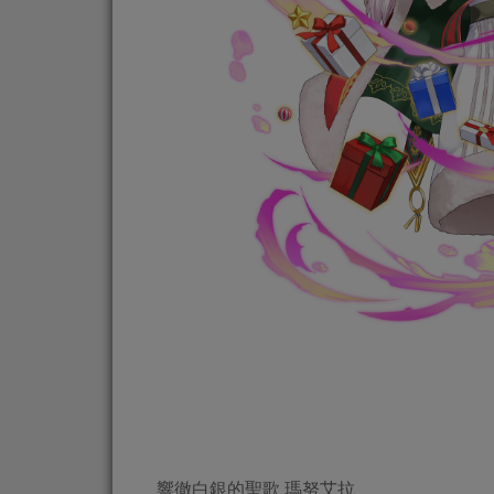
響徹白銀的聖歌 瑪努艾拉