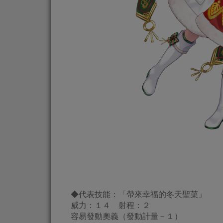
◆代表技能：「帶來幸福的冬天聖菓」
威力：１４ 射程：２
容易發動奧義（發動計量－１）