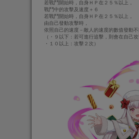
若戰鬥開始時，自身ＨＰ在２５％以上，
戰鬥中的攻擊及速度＋６
若戰鬥開始時，自身ＨＰ在２５％以上，
由自己發動攻擊時，
依照自己的速度－敵人的速度的數值發動不
（・９以下：若可進行追擊，則會在自己攻
・１０以上：攻擊２次）