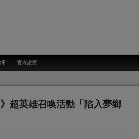
趣事
官方虛寶
集》超英雄召喚活動「陷入夢鄉