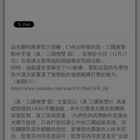
由光榮特庫摩官方授權，CMGE研發的真・三國無雙
動作手遊《真・三國無雙 霸》，宣佈於今日（12月17
日）在港澳台新馬地區開啟事前登錄活動；
同時，遊戲還首度曝光了CG動畫，電影品質的先導預
告片讓大家重溫了無雙動作遊戲暢爽打擊的魅力。
（遊戲CG）
https://www.youtube.com/watch?v=fbaE5vH_6lI
《真・三國無雙 霸》主要是以《真·三國無雙6》為基
礎開發的ARPG手機遊戲，本作已通過光榮原創團隊
深度監製，真三英雄原畫、-代表性的武將動作直接由
光榮方提供，只為打造玩家心中的三國超級英雄。項
目團隊對原作精髓的把控，更獲得光榮製作人鈴木亮
浩、監督宮內淳高度認可，監督宮內淳更是直言“這就