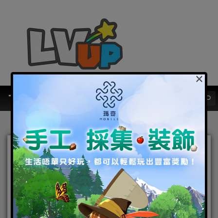
×
由光榮特庫摩正版授權
《真・三國無雙 霸》手遊新
作宣佈開啟事前預約活動 超
燃CG釋出