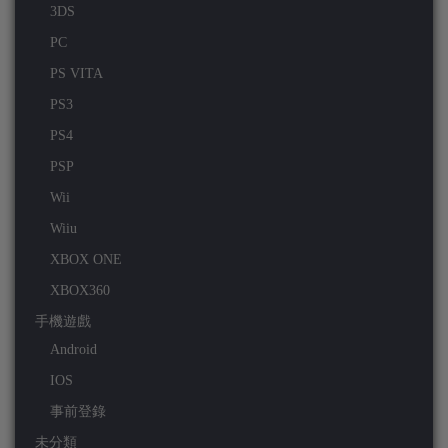
3DS
PC
PS VITA
PS3
PS4
PSP
Wii
Wiiu
XBOX ONE
XBOX360
手機遊戲
Android
IOS
事前登錄
未分類