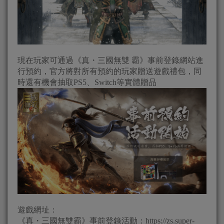
現在玩家可通過《真・三國無雙 霸》事前登錄網站進
行預約，官方將對所有預約的玩家贈送遊戲禮包，同
時還有機會抽取PS5、Switch等實體贈品
遊戲網址：
《真・三國無雙霸》事前登錄活動：https://zs.super-