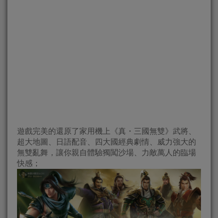
遊戲完美的還原了家用機上《真・三國無雙》武將、
超大地圖、日語配音、四大國經典劇情、威力強大的
無雙亂舞，讓你親自體驗獨闖沙場、力敵萬人的臨場
快感；